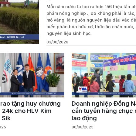
Mỗi năm nước ta tạo ra hơn 156 triệu tấn phế phụ
phẩm nông nghiệp ., đó không phải là rác,
mỏ vàng, là nguồn nguyên liệu đầu vào đ
biến phân bón hữu cơ, thức ăn chăn nuôi,
nguyên liệu sinh học.
03/06/2026
trao tặng huy chương
Doanh nghiệp Đồng N
 24k cho HLV Kim
cần tuyển hàng chục 
 Sik
lao động
025
06/08/2025