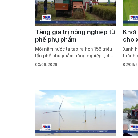
Tăng giá trị nông nghiệp từ
Khơi 
phế phụ phẩm
cho 
Mỗi năm nước ta tạo ra hơn 156 triệu
Xanh h
tấn phế phụ phẩm nông nghiệp ., đó
thành y
không phải là rác, mà là mỏ vàng, là
trình g
03/06/2026
02/06/
nguồn nguyên liệu đầu vào để chế
vững. 
biến phân bón hữu cơ, thức ăn chăn
xanh là
nuôi, nguyên liệu sinh học.
môi tr
dụng t
phát th
thác, s