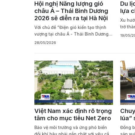
Hội nghị Năng lượng gió
Du lị
châu Á – Thái Bình Dương
lựa 
2026 sẽ diễn ra tại Hà Nội
Xu hướ
trở thà
Với chủ đề “Điện gió kiến tạo thịnh
không 
vượng tại châu Á - Thái Bình Dương:
19/05/2
qua hà
Xây dựng nền kinh tế vận hành bằng
28/05/2026
Du lịc
điện thông qua mở rộng quy mô điện
Bookin
gió và chuỗi cung ứng”, Hội nghị
Việt l
Năng lượng gió khu vực châu Á -
thân t
Thái Bình Dương 2026 sẽ diễn ra
vào vă
trong 3 ngày, từ 9/6 - 11/6/2026 tại
dùng mộ
Hà Nội
phương
Việt Nam xác định rõ trọng
Chuy
tâm cho mục tiêu Net Zero
lúa” 
Bảo vệ môi trường và ứng phó biến
Đồng b
đổi khí hậu phải gắn chặt với yêu cầu
sản xuấ