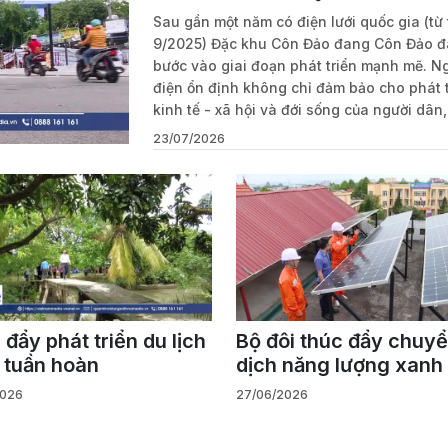
Sau gần một năm có điện lưới quốc gia (từ
9/2025) Đặc khu Côn Đảo đang Côn Đảo 
bước vào giai đoạn phát triển mạnh mẽ. 
điện ổn định không chỉ đảm bảo cho phát t
kinh tế - xã hội và đới sống của người dân
còn là động lực để Côn Đảo hướng tới hành
23/07/2026
chuyển đổi xanh. Trong đó giao thông xa
xác định là một trong những ưu tiên hàng 
đẩy phát triển du lịch
Bộ đôi thúc đẩy chuy
 tuần hoàn
dịch năng lượng xanh
2026
27/06/2026