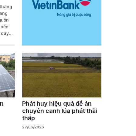
 tháng
đang
Nguồn
riển
, đây
 trình
nh được
đầu.
ển
Phát huy hiệu quả đề án
chuyên canh lúa phát thải
thấp
27/06/2026