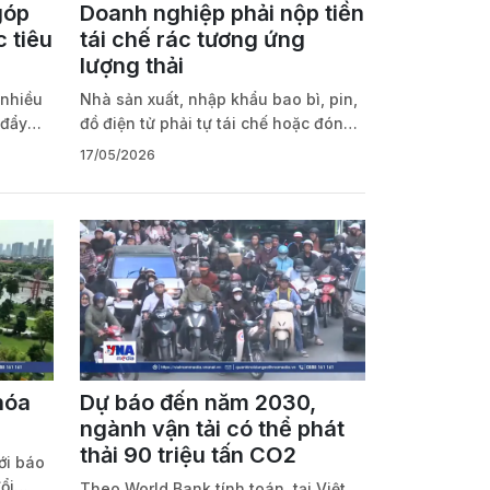
góp
Doanh nghiệp phải nộp tiền
 tiêu
tái chế rác tương ứng
lượng thải
 nhiều
Nhà sản xuất, nhập khẩu bao bì, pin,
 đẩy
đồ điện tử phải tự tái chế hoặc đóng
y rừng
góp cho Quỹ Bảo vệ môi trường Việt
17/05/2026
u và
Nam, với số tiền tương ứng được quy
đổi so với lượng hàng đưa ra thị
trường.
hóa
Dự báo đến năm 2030,
ngành vận tải có thể phát
thải 90 triệu tấn CO2
ới báo
ổi
Theo World Bank tính toán, tại Việt