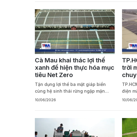
Cà Mau khai thác lợi thế
TP.H
xanh để hiện thực hóa mục
trời 
tiêu Net Zero
chuy
Tận dụng lợi thế ba mặt giáp biển
TP.HCM
cùng hệ sinh thái rừng ngập mặn
điện m
rộng lớn, Cà Mau đang đẩy mạnh
nguồn 
10/06/2026
10/06/2
phát triển kinh tế xanh và hiện thực
hệ thố
hóa mục tiêu phát thải ròng bằng “0”
chuyển
vào năm 2050.