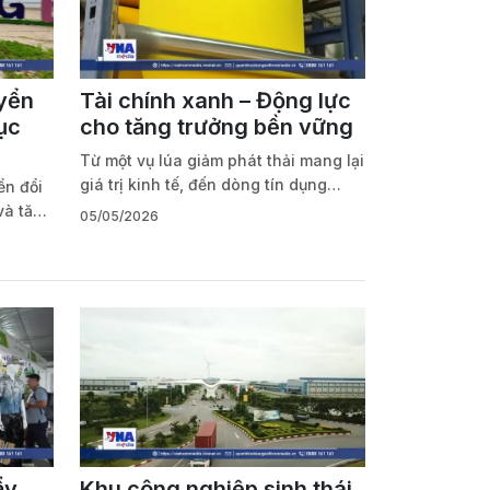
yển
Tài chính xanh – Động lực
ục
cho tăng trưởng bền vững
Từ một vụ lúa giảm phát thải mang lại
giá trị kinh tế, đến dòng tín dụng
n đổi
xanh hàng trăm nghìn tỷ đồng, tài
và tăng
05/05/2026
chính xanh đang dần trở thành bệ đỡ
 suốt
quan trọng cho tăng trưởng bền vững
hành
tại Việt Nam.
ế,
p đổi
lượng
uần
ẩy
Khu công nghiệp sinh thái