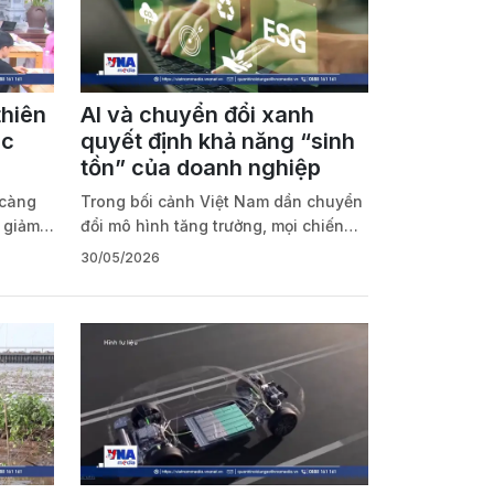
thiên
AI và chuyển đổi xanh
ục
quyết định khả năng “sinh
tồn” của doanh nghiệp
 càng
Trong bối cảnh Việt Nam dần chuyển
y giảm
đổi mô hình tăng trưởng, mọi chiến
à nguy
lược đầu tư, kinh doanh của doanh
30/05/2026
nghiệp cần gắn chặt với chuyển đổi
ần định
số, chuyển đổi xanh và ứng dụng
ằng
công nghệ trí tuệ nhân tạo (AI). Các
 sinh
chuyên gia cho rằng, ESG đã trở
 thải
thành “rào cản kỹ thuật” mới trong
Đây là
thương mại toàn cầu.
à phê
0/5 tại