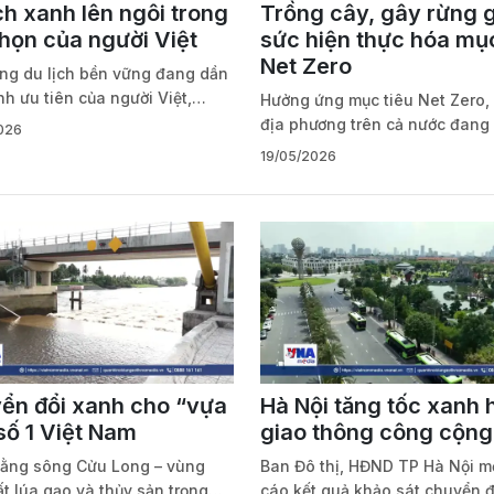
ch xanh lên ngôi trong
Trồng cây, gây rừng 
chọn của người Việt
sức hiện thực hóa mục
Net Zero
ng du lịch bền vững đang dần
nh ưu tiên của người Việt,
Hưởng ứng mục tiêu Net Zero,
chỉ trong nhận thức mà còn
địa phương trên cả nước đang
026
nh động cụ thể. Theo Báo cáo
mạnh hoạt động trồng cây, gâ
19/05/2026
h Bền vững 2025 của
nhằm ứng phó biến đổi khí hậ
g.com, có tới 96% du khách
bảo vệ môi trường.
ựa chọn du lịch theo hướng
hiện môi trường như hòa mình
n hóa bản địa, hạn chế nhựa
t lần, giảm rác thải và ưu tiên
 tiện công cộng hoặc xe điện.
ển đổi xanh cho “vựa
Hà Nội tăng tốc xanh 
số 1 Việt Nam
giao thông công cộng
ằng sông Cửu Long – vùng
Ban Đô thị, HĐND TP Hà Nội m
t lúa gạo và thủy sản trọng
cáo kết quả khảo sát chuyển đ