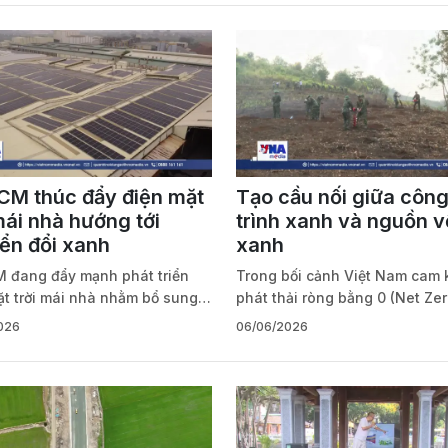
CM thúc đẩy điện mặt
Tạo cầu nối giữa côn
mái nhà hướng tới
trình xanh và nguồn 
ển đổi xanh
xanh
 đang đẩy mạnh phát triển
Trong bối cảnh Việt Nam cam k
ặt trời mái nhà nhằm bổ sung
phát thải ròng bằng 0 (Net Ze
điện tại chỗ, giảm áp lực cho
năm 2050, nhu cầu huy động 
026
06/06/2026
ng điện quốc gia và thúc đẩy
lực tài chính cho quá trình ch
 đổi xanh.
đổi xanh đang trở thành yêu c
thiết. Theo ước tính, để hiện 
mục tiêu này, Việt Nam cần k
20 tỷ USD đầu tư xanh mỗi năm