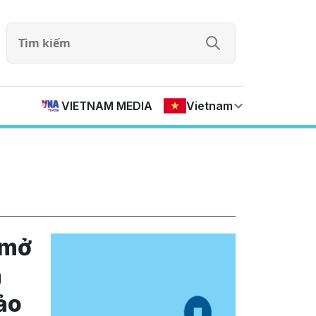
VIETNAM MEDIA
Vietnam
 mở
n
ảo