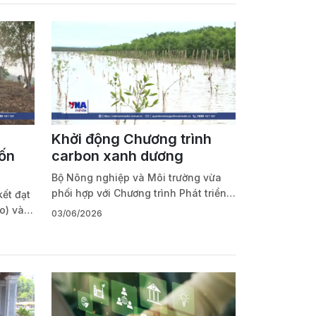
g
Khởi động Chương trình
vốn
carbon xanh dương
Bộ Nông nghiệp và Môi trường vừa
phối hợp với Chương trình Phát triển
ết đạt
Liên Hợp Quốc (UNDP), Đại sứ quán
ro) vào
03/06/2026
Anh và Diễn đàn Kinh tế Thế giới khởi
nguồn
động Chương trình Đối tác hành động
uyển
carbon xanh dương.
ầu cấp
thực hóa
hoảng
.