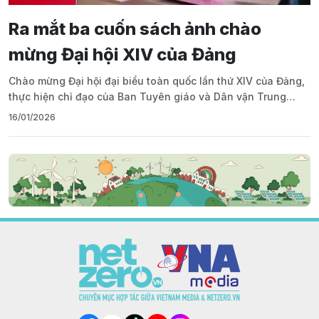
Ra mắt ba cuốn sách ảnh chào
mừng Đại hội XIV của Đảng
Chào mừng Đại hội đại biểu toàn quốc lần thứ XIV của Đảng,
thực hiện chỉ đạo của Ban Tuyên giáo và Dân vận Trung
ương và Thông tấn xã Việt Nam (TTXVN), Nhà xuất bản
16/01/2026
Thông tấn thuộc TTXVN tổ chức biên soạn, xuất bản, ra mắt
bạn đọc đồng thời bộ 3 cuốn sách ảnh song ngữ Việt - Anh:
"Việt Nam hạnh phúc", "Việt Nam - 40 năm đổi mới” và "Việt
Nam một dải non sông".