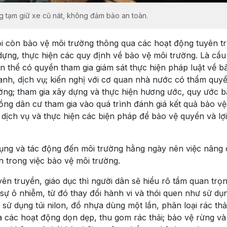
g tạm giữ xe cũ nát, không đảm bảo an toàn.
ội còn bảo vệ môi trường thông qua các hoạt động tuyên t
 dựng, thực hiện các quy định về bảo vệ môi trường. Là cầu
 thể có quyền tham gia giám sát thực hiện pháp luật về b
anh, dịch vụ; kiến nghị với cơ quan nhà nước có thẩm quy
ường; tham gia xây dựng và thực hiện hương ước, quy ước 
đồng dân cư tham gia vào quá trình đánh giá kết quả bảo vệ
 dịch vụ và thực hiện các biện pháp để bảo vệ quyền và lợi
 dụng và tác động đến môi trường hằng ngày nên việc nâng 
nh trong việc bảo vệ môi trường.
n truyền, giáo dục thì người dân sẽ hiểu rõ tầm quan trọ
sự ô nhiễm, từ đó thay đổi hành vi và thói quen như sử dụ
 sử dụng túi nilon, đồ nhựa dùng một lần, phân loại rác thải
a các hoạt động dọn dẹp, thu gom rác thải; bảo vệ rừng và