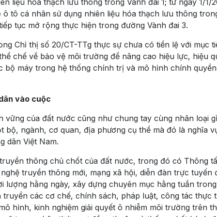
n liệu hóa thạch lưu thông trong Vành đai 1; từ ngày 1/1/
ô tô cá nhân sử dụng nhiên liệu hóa thạch lưu thông tron
tiếp tục mở rộng thực hiện trong đường Vành đai 3.
rong Chỉ thị số 20/CT-TTg thực sự chưa có tiền lệ với mục ti
thể chế về bảo vệ môi trường để nâng cao hiệu lực, hiệu q
ức bộ máy trong hệ thống chính trị và mô hình chính quyền
 dân vào cuộc
ền vững của đất nước cũng như chung tay cùng nhân loại gì
t bộ, ngành, cơ quan, địa phương cụ thể mà đó là nghĩa v
ng dân Việt Nam.
 truyền thông chủ chốt của đất nước, trong đó có Thông t
nghệ truyền thông mới, mạng xã hội, diễn đàn trực tuyến 
thời lượng hằng ngày, xây dựng chuyên mục hằng tuần trong
n truyền các cơ chế, chính sách, pháp luật, công tác thực t
ô hình, kinh nghiệm giải quyết ô nhiễm môi trường trên thế