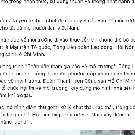
mẽ trong nhận thức, sự đồng thuận và thống nhất hành 
ường là yếu tố then chốt để giải quyết các vấn đề môi trư
cho tất cả mọi người dân Việt Nam.
à nước về môi trường đi vào thực tiễn thì không thể bỏ qu
 bật là Mặt trận Tổ quốc, Tổng Liên đoàn Lao động, Hội Nôn
g sản Hồ Chí Minh...
ương trình "Toàn dân tham gia bảo vệ môi trường". Tổng L
g đoàn ngành, công đoàn địa phương góp phần hoàn thiện
 bảo vệ môi trường. Đoàn Thanh niên Cộng sản Hồ Chí Min
 tổ chức hội thi về môi trường; xây dựng mô hình nhà tiêu
ầm khí biogas.
c mô hình điểm thu gom, xử lý chất thải, rác thải, trong đ
thải làng nghề. Hội Liên hiệp Phụ nữ Việt Nam xây dựng mô
năng lượng"...