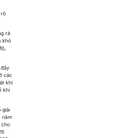
lượng cuộc sống của người dân.
 rõ
ng rà
g khó
độ,
 đẩy
ở các
át khí
ề khí
 giải
ến năm
ụ cho
26