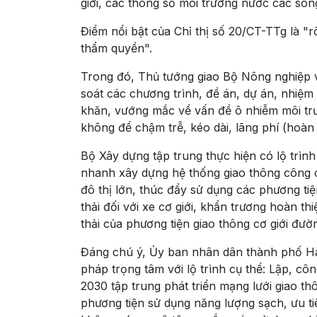
giới, các thông số môi trường nước các sông
Điểm nổi bật của Chỉ thị số 20/CT-TTg là "rõ
thẩm quyền".
Trong đó, Thủ tướng giao Bộ Nông nghiệp v
soát các chương trình, đề án, dự án, nhiệm
khăn, vướng mắc về vấn đề ô nhiễm môi trườ
không để chậm trễ, kéo dài, lãng phí (hoàn 
Bộ Xây dựng tập trung thực hiện có lộ trìn
nhanh xây dựng hệ thống giao thông công c
đô thị lớn, thúc đẩy sử dụng các phương tiệ
thải đối với xe cơ giới, khẩn trương hoàn t
thải của phương tiện giao thông cơ giới đườn
Đáng chú ý, Ủy ban nhân dân thành phố Hà N
pháp trọng tâm với lộ trình cụ thể: Lập, cô
2030 tập trung phát triển mạng lưới giao t
phương tiện sử dụng năng lượng sạch, ưu tiê