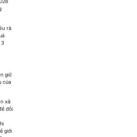
2028
g
êu rà
uả
 3
n giữ
ụ của
ấn xã
để đổi
hi
 giới