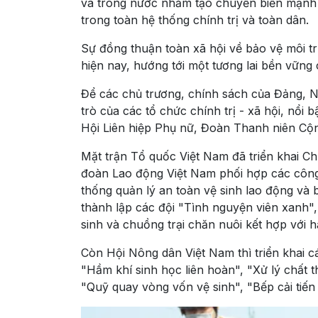
và trong nước nhằm tạo chuyển biến mạnh 
trong toàn hệ thống chính trị và toàn dân.
Sự đồng thuận toàn xã hội về bảo vệ môi tr
hiện nay, hướng tới một tương lai bền vững 
Để các chủ trương, chính sách của Đảng, Nh
trò của các tổ chức chính trị - xã hội, nổi
Hội Liên hiệp Phụ nữ, Đoàn Thanh niên Cộn
Mặt trận Tổ quốc Việt Nam đã triển khai Ch
đoàn Lao động Việt Nam phối hợp các côn
thống quản lý an toàn vệ sinh lao động và
thành lập các đội "Tình nguyện viên xanh",
sinh và chuồng trại chăn nuôi kết hợp với h
Còn Hội Nông dân Việt Nam thì triển khai cá
"Hầm khí sinh học liên hoàn", "Xử lý chất 
"Quỹ quay vòng vốn vệ sinh", "Bếp cải tiến 