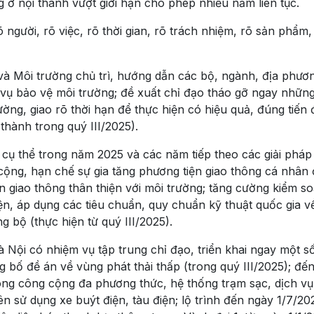
 ở nội thành vượt giới hạn cho phép nhiều năm liên tục.
 người, rõ việc, rõ thời gian, rõ trách nhiệm, rõ sản phẩm,
à Môi trường chủ trì, hướng dẫn các bộ, ngành, địa phươ
 vụ bảo vệ môi trường; đề xuất chỉ đạo tháo gỡ ngay nhữn
ng, giao rõ thời hạn để thực hiện có hiệu quả, đúng tiến 
thành trong quý III/2025).
h cụ thể trong năm 2025 và các năm tiếp theo các giải pháp
ộng, hạn chế sự gia tăng phương tiện giao thông cá nhân 
n giao thông thân thiện với môi trường; tăng cường kiểm so
hiện, áp dụng các tiêu chuẩn, quy chuẩn kỹ thuật quốc gia v
g bộ (thực hiện từ quý III/2025).
ội có nhiệm vụ tập trung chỉ đạo, triển khai ngay một số
ng bố đề án về vùng phát thải thấp (trong quý III/2025); đ
hông công cộng đa phương thức, hệ thống trạm sạc, dịch v
n sử dụng xe buýt điện, tàu điện; lộ trình đến ngày 1/7/20