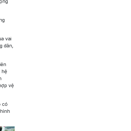
động
ờng
a vai
g dân,
iên
 hệ
h
 hợp vệ
ó có
 hình