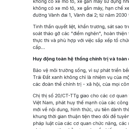
không có xe mô tô, xe gắn máy sử dụng nhiê
không có xe mô tô, xe gắn máy, hạn chế xe 
đường Vành đai 1, Vành đai 2; từ năm 2030 
Tinh thần quyết liệt, khẩn trương, sát sao t
soát tháo gỡ các "điểm nghẽn", hoàn thiện 
thực thi và phù hợp với việc sắp xếp tổ ch
cấp…
Huy động toàn hệ thống chính trị và toàn
Bảo vệ môi trường sống, vì sự phát triển b
Trái Đất xanh không chỉ là nhiệm vụ của mộ
các đoàn thể chính trị - xã hội, của mọi cô
Chị thị số 20/CT-TTg giao cho các cơ quan
Việt Nam, phát huy thế mạnh của các công 
mới về nội dung, hình thức, ưu tiên dành 
khung thời gian thuận tiện theo dõi để tuyê
pháp luật của các cơ quan chức năng, các m