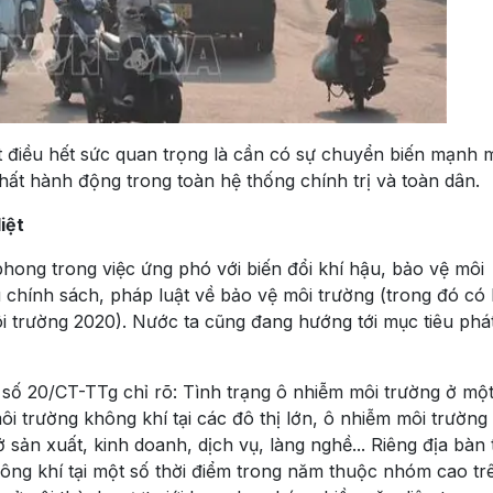
t điều hết sức quan trọng là cần có sự chuyển biến mạnh 
ất hành động trong toàn hệ thống chính trị và toàn dân.
iệt
phong trong việc ứng phó với biến đổi khí hậu, bảo vệ môi
chính sách, pháp luật về bảo vệ môi trường (trong đó có
ôi trường 2020). Nước ta cũng đang hướng tới mục tiêu phát
ị số 20/CT-TTg chỉ rõ: Tình trạng ô nhiễm môi trường ở mộ
ôi trường không khí tại các đô thị lớn, ô nhiễm môi trườn
ở sản xuất, kinh doanh, dịch vụ, làng nghề... Riêng địa bàn
ng khí tại một số thời điểm trong năm thuộc nhóm cao tr