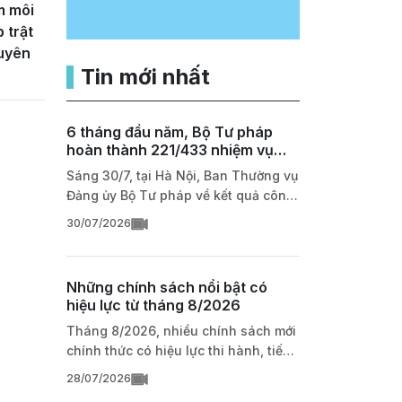
m môi
 trật
guyên
Tin mới nhất
6 tháng đầu năm, Bộ Tư pháp
hoàn thành 221/433 nhiệm vụ
trọng tâm
Sáng 30/7, tại Hà Nội, Ban Thường vụ
Đảng ủy Bộ Tư pháp về kết quả công
tác 6 tháng đầu năm, nhiệm vụ trọng
30/07/2026
tâm 6 tháng cuối năm 2026 và tình
hình triển khai Nghị quyết số 66-
NQ/TW. Trong 6 tháng đầu năm,
Những chính sách nổi bật có
Đảng ủy Bộ Tư pháp đã đạt nhiều kết
hiệu lực từ tháng 8/2026
quả quan trọng trong xây dựng, hoàn
Tháng 8/2026, nhiều chính sách mới
thiện thể chế, cải cách hành chính và
chính thức có hiệu lực thi hành, tiếp
chuyển đổi số. Đồng chí Trần Cẩm Tú,
tục hoàn thiện hệ thống pháp luật,
Ủy viên Bộ Chính trị, Thường trực Ban
28/07/2026
nâng cao hiệu lực quản lý nhà nước
Bí thư, Phó Trưởng ban Thường trực