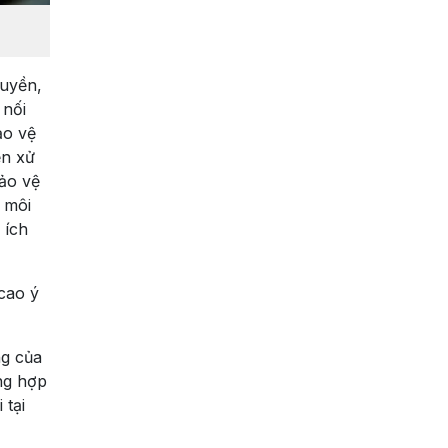
ruyền,
 nối
ảo vệ
ền xử
bảo vệ
 môi
 ích
cao ý
ng của
ng hợp
 tại