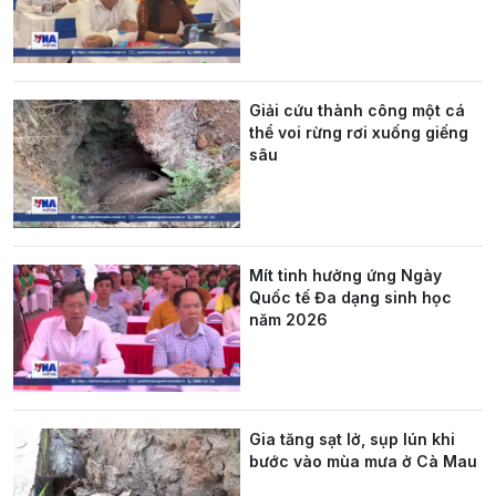
Giải cứu thành công một cá
thể voi rừng rơi xuống giếng
sâu
Mít tinh hưởng ứng Ngày
Quốc tế Đa dạng sinh học
năm 2026
Gia tăng sạt lở, sụp lún khi
bước vào mùa mưa ở Cà Mau