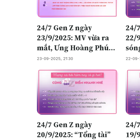
24/7 Gen Z ngày
24/
23/9/2025: MV vừa ra
22/9
mắt, Ưng Hoàng Phúc
són
đã phải lên phường
hay…
23-09-2025, 21:30
22-09-
“giải trình”
độ?
24/7 Gen Z ngày
24/
20/9/2025: “Tổng tài”
19/9