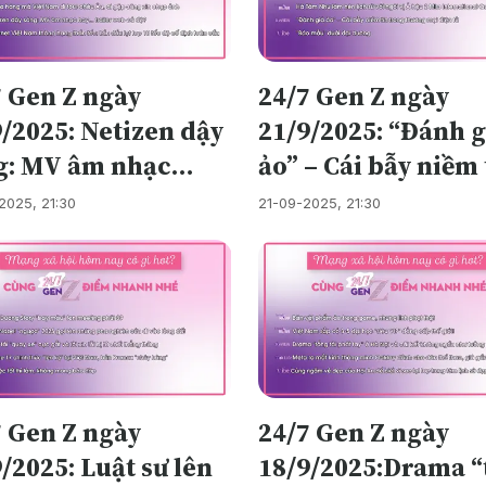
7 Gen Z ngày
24/7 Gen Z ngày
/2025: Netizen dậy
21/9/2025: “Đánh g
g: MV âm nhạc
ảo” – Cái bẫy niềm 
 trailer web cá
trong thương mại 
2025, 21:30
21-09-2025, 21:30
tử
7 Gen Z ngày
24/7 Gen Z ngày
/2025: Luật sư lên
18/9/2025:Drama “