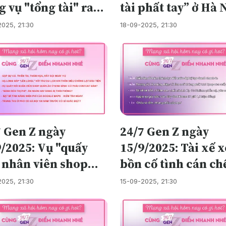
g vụ "tổng tài" ra
tài phất tay” ở Hà N
u lệnh đánh nhân
hút thuốc trong q
2025, 21:30
18-09-2025, 21:30
n quán cà phê
café và cái kết kh
ngầu như tưởng tư
7 Gen Z ngày
24/7 Gen Z ngày
9/2025: Vụ "quấy
15/9/2025: Tài xế x
" nhân viên shop
bồn cố tình cán ch
 áo ở Ninh Bình -
sinh lớp 10: Netize
2025, 21:30
15-09-2025, 21:30
phải content bẩn?
phẫn nộ, yêu cầu x
thật nghiêm