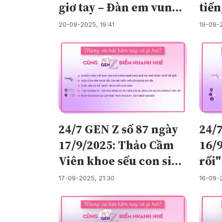
giơ tay – Đàn em vung
tiến
tay: Công an chốt đơn
hiệ
20-09-2025, 19:41
19-09-
bắt khẩn cấp
viê
24/7 GEN Z số 87 ngày
24/
17/9/2025: Thảo Cầm
16/
Viên khoe sếu con siêu
rối
hiếm, mời dân mạng
quần
17-09-2025, 21:30
16-09-
đặt tên
có 