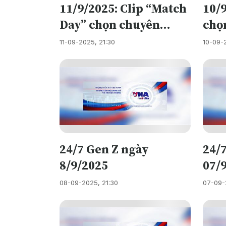
11/9/2025: Clip “Match
10/
nhan
Day” chọn chuyên
chọ
cãi..
ngành bác sĩ nội trú
Bác 
11-09-2025, 21:30
10-09-
của Trường ĐH Y Hà
sản
Nội, Hiệu trưởng nhắn
nhủ, Gen Z nghe mà
thấm
24/7 Gen Z ngày
24/
8/9/2025
07/
08-09-2025, 21:30
07-09-