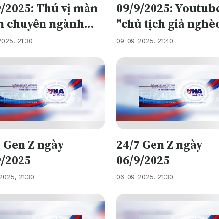
9/2025: Thú vị màn
09/9/2025: Youtub
g vái lạy gây tranh
người nữa?....
n chuyên ngành
"chủ tịch giả nghè
.
sĩ nội trú - “Đặc
bay màu vì trốn th
2025, 21:30
09-09-2025, 21:40
” của Y Hà Nội
netizen dậy sóng
7 Gen Z ngày
24/7 Gen Z ngày
9/2025
06/9/2025
2025, 21:30
06-09-2025, 21:30