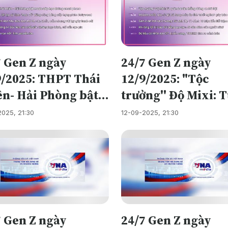
7 Gen Z ngày
24/7 Gen Z ngày
9/2025: THPT Thái
12/9/2025: "Tộc
ên- Hải Phòng bật
trưởng'' Độ Mixi: 
e: Lớp học không
quán bar lên thẳn
2025, 21:30
12-09-2025, 21:30
rt phone; Phim
Công an Hà Nội;
 lập kỳ tích: “Mưa
Khoảnh khắc bác s
 đứng cùng bảng
nội trú trong màu 
 hạng phim
lính ‘chốt ngành’ g
lywood; Thí sinh
bão mạng; Khi lòng
 hậu đưa bàn thờ
bị đáp trả bằng bạ
7 Gen Z ngày
24/7 Gen Z ngày
 sân khấu, cầm
lực: Ai còn dám cứ