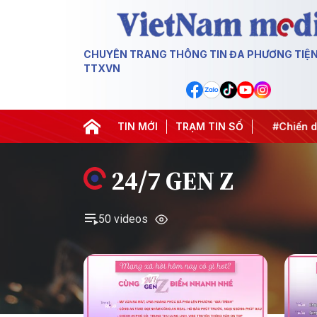
CHUYÊN TRANG THÔNG TIN ĐA PHƯƠNG TIỆ
TTXVN
APEC 2027
#Đưa Nghị quyết thành hành động
TIN MỚI
TRẠM TIN SỐ
#Chiến dịc
24/7 GEN Z
50 videos