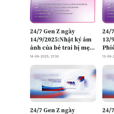
24/7 Gen Z ngày
24/
14/9/2025:Nhật ký ám
13/
ảnh của bé trai bị mẹ
Phi
kế bạo hành
mod
14-09-2025, 21:30
13-09-
sma
Việt
Đỏ”
xếp
Hol
Hoa
24/7 Gen Z ngày
24/
lên