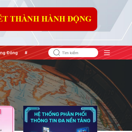
 Đông
#An ninh năng lượng
#Bảo vệ nền tảng tư tưởng củ