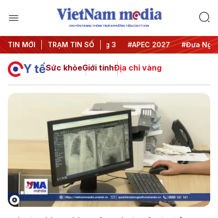
CHUYÊN TRANG THÔNG TIN ĐA PHƯƠNG TIỆN CỦA TTXVN
TIN MỚI
#Hội nghị Trung ương 3
TRẠM TIN SỐ
#APEC 2027
#Đưa Nghị qu
Y tế
Sức khỏe
Giới tính
Địa chỉ vàng