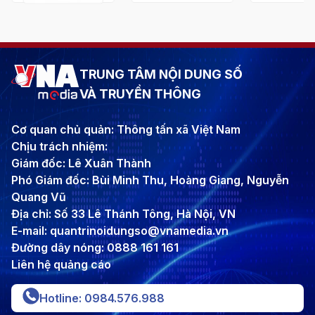
TRUNG TÂM NỘI DUNG SỐ
VÀ TRUYỀN THÔNG
Cơ quan chủ quản: Thông tấn xã Việt Nam
Chịu trách nhiệm:
Giám đốc: Lê Xuân Thành
Phó Giám đốc: Bùi Minh Thu, Hoàng Giang, Nguyễn
Quang Vũ
Địa chỉ: Số 33 Lê Thánh Tông, Hà Nội, VN
E-mail: quantrinoidungso@vnamedia.vn
Đường dây nóng: 0888 161 161
Liên hệ quảng cáo
Hotline: 0984.576.988