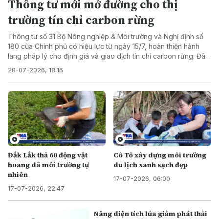
Thông tư mới mở đường cho thị
trường tín chỉ carbon rừng
Thông tư số 31 Bộ Nông nghiệp & Môi trường và Nghị định số
180 của Chính phủ có hiệu lực từ ngày 15/7, hoàn thiện hành
lang pháp lý cho định giá và giao dịch tín chỉ carbon rừng. Đây
được kỳ vọng là động lực thúc đẩy phát triển thị trường carbon,
28-07-2026, 18:16
khai thác hiệu quả giá trị tài nguyên rừng và tăng trưởng xanh.
Đắk Lắk thả 60 động vật
Cô Tô xây dựng môi trường
hoang dã môi trường tự
du lịch xanh sạch đẹp
nhiên
17-07-2026, 06:00
17-07-2026, 22:47
Nâng diện tích lúa giảm phát thải