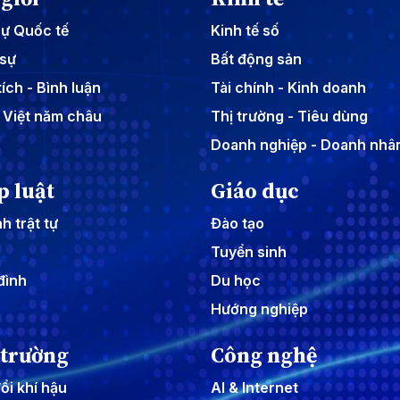
sự Quốc tế
Kinh tế số
sự
Bất động sản
ích - Bình luận
Tài chính - Kinh doanh
 Việt năm châu
Thị trường - Tiêu dùng
Doanh nghiệp - Doanh nhâ
p luật
Giáo dục
h trật tự
Đào tạo
Tuyển sinh
đình
Du học
Hướng nghiệp
 trường
Công nghệ
ổi khí hậu
AI & Internet