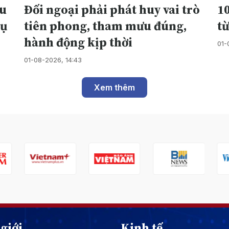
ều
Đối ngoại phải phát huy vai trò
10
vụ
tiên phong, tham mưu đúng,
t
hành động kịp thời
01-
01-08-2026, 14:43
Xem thêm
giới
Kinh tế