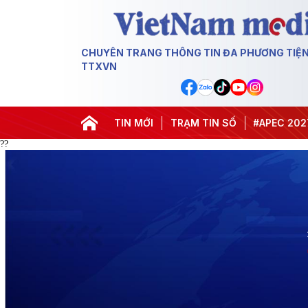
CHUYÊN TRANG THÔNG TIN ĐA PHƯƠNG TIỆ
TTXVN
#Hội nghị Trung ương 3
TIN MỚI
TRẠM TIN SỐ
#APEC 2027
#Đ
??