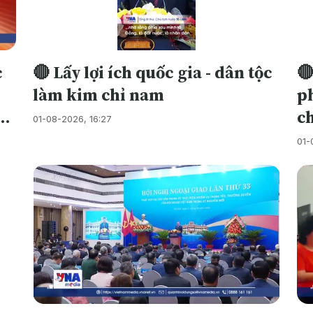
c
🔴 Lấy lợi ích quốc gia - dân tộc
🔴
làm kim chỉ nam
ph
g
c
01-08-2026, 16:27
01-