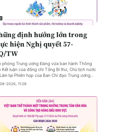
hững định hướng lớn trong
ực hiện Nghị quyết 57-
Q/TW
 phòng Trung ương Đảng vừa ban hành Thông
 Kết luận của đồng chí Tổng Bí thư, Chủ tịch nước
Lâm tại Phiên họp của Ban Chỉ đạo Trung ương
c hiện Nghị quyết số 57-NQ/TW của Bộ Chính trị
08-2026, 11:28
phát triển khoa học, công nghệ, đổi mới sáng tạo
chuyển đổi số (Thông báo số 134-TB/VPTW ngày
8/2026). Về những định hướng lớn trong thực hiện
ị quyết số 57-NQ/TW giai đoạn tới, Thông báo
n mạnh 4 định hướng lớn: (1) Chuyển mạnh từ
n lý tiến độ sang quản trị kết quả. (2) Chuyển căn
 từ lao động giản đơn sang lao động sáng tạo,
 với nâng cao chất lượng nguồn nhân lực quốc