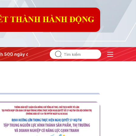
 ngày đêm
#Chống khai thác IUU
#Căng thẳng Trung Đông