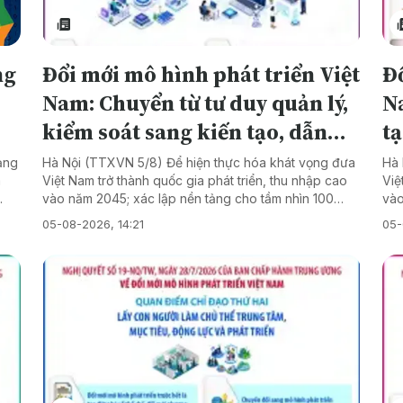
4)
ng
Đổi mới mô hình phát triển Việt
Đổ
Nam: Chuyển từ tư duy quản lý,
Na
kiểm soát sang kiến tạo, dẫn
tạ
dắt phát triển
c
ạng
Hà Nội (TTXVN 5/8) Để hiện thực hóa khát vọng đưa
Hà 
m
Việt Nam trở thành quốc gia phát triển, thu nhập cao
Việ
vào năm 2045; xác lập nền tảng cho tầm nhìn 100
vào
ng
năm phát triển tiếp theo của đất nước dưới sự lãnh
năm
05-08-2026, 14:21
05-
ự
đạo của Đảng (2030 - 2130), Tổng Bí thư, Chủ tịch
đạo
p và
nước Tô Lâm đã ký ban hành Nghị quyết số 19-
nướ
NQ/TW Hội nghị lần thứ ba Ban Chấp hành Trung
NQ/
h
ương Đảng khóa XIV về đổi mới mô hình phát triển
ươn
,
Việt Nam với 5 quan điểm chỉ đạo. Trong đó quan
Việ
ng
điểm chỉ đạo thứ năm là: Đổi mới mô hình phát triển
điể
g
được thực hiện đồng bộ, toàn diện và phù hợp với
tầm
ng
từng giai đoạn; bảo đảm gắn kết hữu cơ các trụ cột
già
u
phát triển thành một thể thống nhất. Lấy đổi mới thể
xây
a
chế và quản trị quốc gia là khâu đột phá; chuyển từ tư
hòa