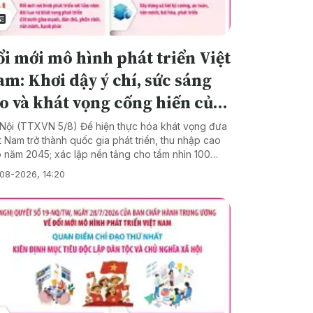
i mới mô hình phát triển Việt
m: Khơi dậy ý chí, sức sáng
o và khát vọng cống hiến của
on người Việt Nam
Nội (TTXVN 5/8) Để hiện thực hóa khát vọng đưa
t Nam trở thành quốc gia phát triển, thu nhập cao
 năm 2045; xác lập nền tảng cho tầm nhìn 100
 phát triển tiếp theo của đất nước dưới sự lãnh
08-2026, 14:20
 của Đảng (2030 - 2130), Tổng Bí thư, Chủ tịch
c Tô Lâm đã ký ban hành Nghị quyết số 19-
TW Hội nghị lần thứ ba Ban Chấp hành Trung
g Đảng khóa XIV về đổi mới mô hình phát triển
t Nam với 5 quan điểm chỉ đạo. Trong đó quan
m chỉ đạo thứ tư là: Đổi mới mô hình phát triển với
 nhìn dài hạn và khát vọng phát triển đất nước
u mạnh, dân chủ, phồn vinh, văn minh, hạnh phúc;
 dựng xã hội kỷ cương, an toàn, văn minh, hài
, phát triển. Mô hình phát triển mới khai thác, phát