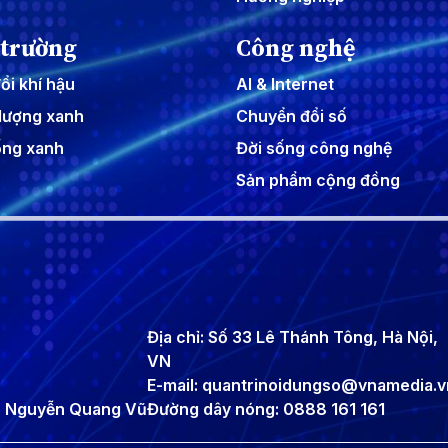
 trường
Công nghệ
ổi khí hậu
AI & Internet
lượng xanh
Chuyển đổi số
ống xanh
Đời sống công nghệ
Sản phẩm cộng đồng
Địa chỉ: Số 33 Lê Thánh Tông, Hà Nội,
VN
E-mail: quantrinoidungso@vnamedia.v
g, Nguyễn Quang Vũ
Đường dây nóng: 0888 161 161