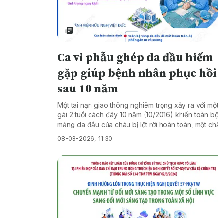
Ca vi phẫu ghép da đầu hiếm
gặp giúp bệnh nhân phục hồi
sau 10 năm
Một tai nạn giao thông nghiêm trọng xảy ra với mộ
gái 2 tuổi cách đây 10 năm (10/2016) khiến toàn b
mảng da đầu của cháu bị lột rời hoàn toàn, một ch
thương cực kỳ hiếm gặp. Sau khi được sơ cứu tại
08-08-2026, 11:30
bệnh viện địa phương, bệnh nhi được chuyển khẩ
cấp đến Bệnh viện Hữu nghị Việt Đức trong tình tr
nguy kịch. Tại bệnh viện, ê-kíp phẫu thuật triển kh
ca nối ghép kéo dài liên tục 10 giờ xuyên đêm và
thực hiện thành công. Theo Bệnh viện Hữu nghị Vi
Đức, đây là một trong những trường hợp ghép lại 
bộ da đầu thành công ở trẻ nhỏ đầu tiên tại Việt N
đồng thời là ca bệnh đặc biệt hiếm gặp trên thế giớ