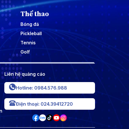
Thể thao
Bóng đá
Pickleball
Tennis
Golf
Liên hệ quảng cáo
Hotline: 0984.576.988
Điện thoại: 024.39412720
n