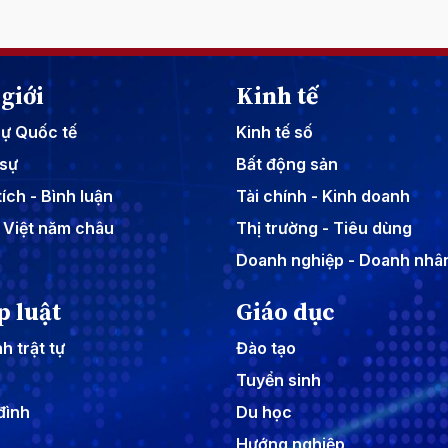
giới
Kinh tế
sự Quốc tế
Kinh tế số
sự
Bất động sản
ích - Bình luận
Tài chính - Kinh doanh
 Việt năm châu
Thị trường - Tiêu dùng
Doanh nghiệp - Doanh nhâ
p luật
Giáo dục
h trật tự
Đào tạo
Tuyển sinh
đình
Du học
Hướng nghiệp