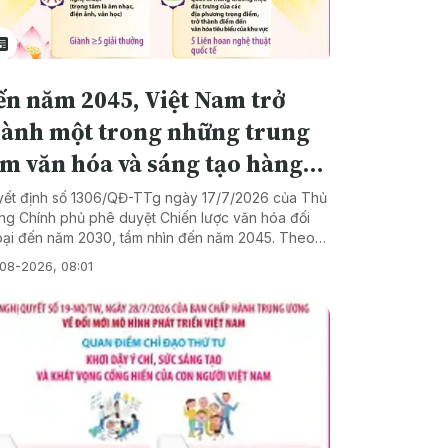
. (3) Tập trung nguồn lực hình thành sản phẩm, thị
ờng và doanh nghiệp có năng lực cạnh tranh. (4)
yển mạnh từ đổi mới sáng tạo trong một số lĩnh
 sang đổi mới sáng tạo trong toàn xã hội.
ến năm 2045, Việt Nam trở
hành một trong những trung
m văn hóa và sáng tạo hàng
ầu khu vực
ết định số 1306/QĐ-TTg ngày 17/7/2026 của Thủ
ng Chính phủ phê duyệt Chiến lược văn hóa đối
ại đến năm 2030, tầm nhìn đến năm 2045. Theo
 mục tiêu giai đoạn 2026-2030 là mở rộng và nâng
08-2026, 08:01
 hiệu quả hợp tác quốc tế về văn hóa với các
c gia, vùng lãnh thổ, các tổ chức, cơ quan văn
, các tập đoàn kinh tế, công nghiệp văn hóa
ng khu vực và trên thế giới, tạo xung lực phát triển
 cho các lĩnh vực văn hóa, công nghiệp văn hóa,
 trung vào những lĩnh vực thế mạnh (điện ảnh,
ệ thuật biểu diễn, du lịch văn hóa, di sản...).