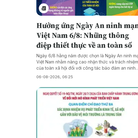
trường và doanh nghiệp có năng lực cạnh tranh. (
Chuyển mạnh từ đổi mới sáng tạo trong một số lĩnh
vực sang đổi mới sáng tạo trong toàn xã hội.
Hưởng ứng Ngày An ninh mạ
Việt Nam 6/8: Những thông
điệp thiết thực về an toàn số
Ngày 6/8 hằng năm được chọn là Ngày An ninh m
Việt Nam nhằm nâng cao nhận thức và trách nhiệ
của toàn xã hội đối với công tác bảo đảm an ninh
mạng, khẳng định vai trò, ý nghĩa của an ninh mạ
06-08-2026, 06:25
trong tiến trình chuyển đổi số quốc gia, thúc đẩy s
tham gia của các cơ quan nhà nước, doanh nghiệ
người dân trong xây dựng không gian số an toàn,
lành mạnh và đáng tin cậy. Trong bối cảnh các hìn
thức lừa đảo trực tuyến, đánh cắp dữ liệu cá nhân
phát tán thông tin giả và các thủ đoạn lợi dụng cô
nghệ cao ngày càng tinh vi, việc nâng cao kỹ năn
số cho người dân trở thành yêu cầu cấp thiết. Hưở
ứng Ngày An ninh mạng Việt Nam năm 2026, nhiề
thông điệp tuyên truyền được khuyến khích lan tỏ