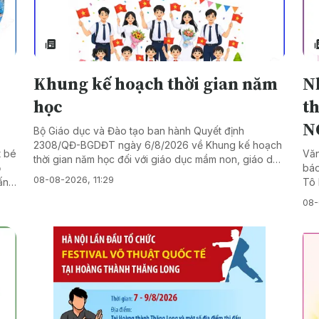
Khung kế hoạch thời gian năm
N
học
th
N
Bộ Giáo dục và Đào tạo ban hành Quyết định
2308/QĐ-BGDĐT ngày 6/8/2026 về Khung kế hoạch
t bé
Văn
thời gian năm học đối với giáo dục mầm non, giáo dục
ộ
báo
phổ thông và giáo dục thường xuyên. Theo đó,
08-08-2026, 11:29
ấn
Tô 
Khung kế hoạch thời gian năm học đối với giáo dục
thự
mầm non, giáo dục phổ thông và giáo dục thường
08-
n
về 
xuyên, áp dụng trong toàn quốc từ năm học 2026-
ạng
và 
2027 và các năm học tiếp theo. Các trường tựu
ai
02/
trường sớm nhất trước một tuần so với ngày tổ chức
 đã
Ngh
khai giảng. Riêng đối với lớp 1, lớp 9 và lớp 12, tựu
ệt
nhấ
trường sớm nhất trước hai tuần so với ngày tổ chức
toàn
quả
khai giảng. Lễ khai giảng diễn ra vào ngày 5/9 hằng
am,
bản
năm. Kỳ thi tốt nghiệp Trung học Phổ thông dự kiến
i.
gắn
diễn ra trong ngày 11 và 12/6 hằng năm. Xét công