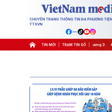
CHUYÊN TRANG THÔNG TIN ĐA PHƯƠNG TIỆ
TTXVN
TIN MỚI
#Hội nghị Trung ương 3
TRẠM TIN SỐ
#APEC 