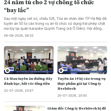
24 năm tù cho 2 vợ chồng tổ chức
“bay lắc”
Sau một ngày xét xử, chiều 5/8, Tòa án nhân dân TP Hà Nội đã
tuyên án 50 bị cáo trong vụ án tổ chức sử dụng trái phép chất
ma túy tại quán karaoke Quỳnh Trang (xã Ô Diên). Hội đồng
xét xử xác định đây là vụ án đặc biệt nghiêm trọng, có tổ chức,
06-08-2026, 08:32
diễn ra trong thời gian dài dưới vỏ bọc kinh doanh karaoke.
Cà Mau tuyên án đường dây
Tuyên án 19 bị cáo trong vụ
đánh bạc, bắt cóc tống tiền
thực phẩm giả tại Công ty
Herbitech
22-07-2026, 23:47
20-07-2026, 20:50
Giám đốc Công ty Herbitech bị đề