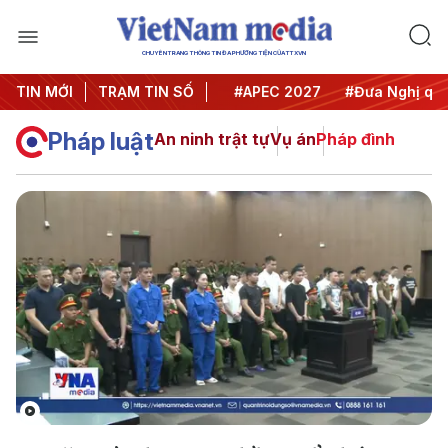
CHUYÊN TRANG THÔNG TIN ĐA PHƯƠNG TIỆN CỦA TTXVN
TIN MỚI
#Hội nghị Trung ương 3
TRẠM TIN SỐ
#APEC 2027
#Đưa Nghị quyế
Pháp luật
An ninh trật tự
Vụ án
Pháp đình