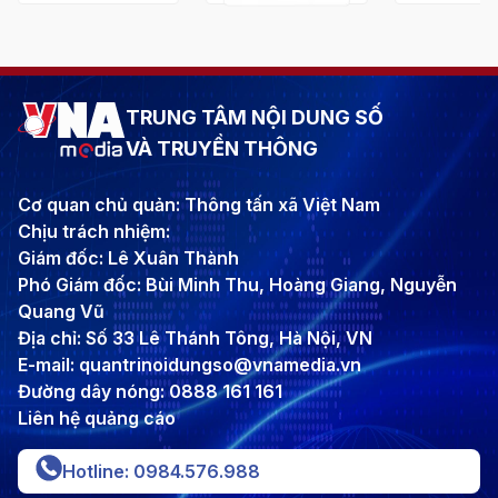
TRUNG TÂM NỘI DUNG SỐ
VÀ TRUYỀN THÔNG
Cơ quan chủ quản: Thông tấn xã Việt Nam
Chịu trách nhiệm:
Giám đốc: Lê Xuân Thành
Phó Giám đốc: Bùi Minh Thu, Hoàng Giang, Nguyễn
Quang Vũ
Địa chỉ: Số 33 Lê Thánh Tông, Hà Nội, VN
E-mail: quantrinoidungso@vnamedia.vn
Đường dây nóng: 0888 161 161
Liên hệ quảng cáo
Hotline: 0984.576.988