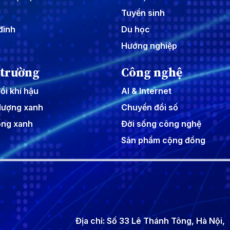
Tuyển sinh
đình
Du học
Hướng nghiệp
 trường
Công nghệ
ổi khí hậu
AI & Internet
lượng xanh
Chuyển đổi số
ống xanh
Đời sống công nghệ
Sản phẩm cộng đồng
Địa chỉ: Số 33 Lê Thánh Tông, Hà Nội,