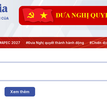
N CỦA
 2027
#Đưa Nghị quyết thành hành động
#Chiến dịch 500
Xem thêm