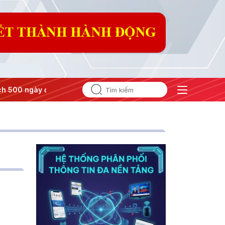
 ngày đêm
#Chống khai thác IUU
#Căng thẳng Trung Đôn