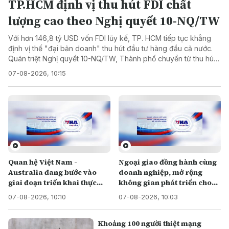
TP.HCM định vị thu hút FDI chất
lượng cao theo Nghị quyết 10-NQ/TW
Với hơn 146,8 tỷ USD vốn FDI lũy kế, TP. HCM tiếp tục khẳng
định vị thế "đại bản doanh" thu hút đầu tư hàng đầu cả nước.
Quán triệt Nghị quyết 10-NQ/TW, Thành phố chuyển từ thu hút
đầu tư bằng mọi giá sang lựa chọn dòng vốn chất lượng cao,
07-08-2026, 10:15
hướng tới phát triển xanh, số và bền vững.
Quan hệ Việt Nam -
Ngoại giao đồng hành cùng
Australia đang bước vào
doanh nghiệp, mở rộng
giai đoạn triển khai thực
không gian phát triển cho
chất
Việt Nam
07-08-2026, 10:10
07-08-2026, 10:03
Khoảng 100 người thiệt mạng