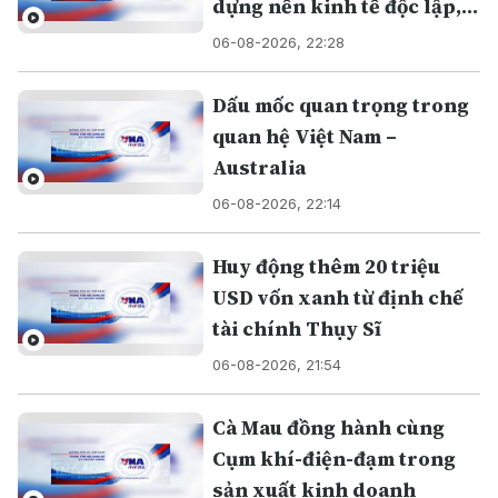
dựng nền kinh tế độc lập,
tự chủ
06-08-2026, 22:28
Dấu mốc quan trọng trong
quan hệ Việt Nam –
Australia
06-08-2026, 22:14
Huy động thêm 20 triệu
USD vốn xanh từ định chế
tài chính Thụy Sĩ
06-08-2026, 21:54
Cà Mau đồng hành cùng
Cụm khí-điện-đạm trong
sản xuất kinh doanh