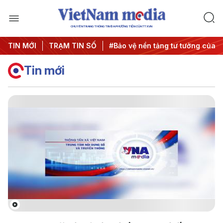
CHUYÊN TRANG THÔNG TIN ĐA PHƯƠNG TIỆN CỦA TTXVN
#An ninh năng lượng
TIN MỚI
TRẠM TIN SỐ
#Bảo vệ nền tảng tư tưởng của Đảng
Tin mới