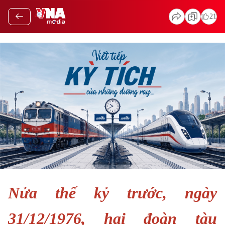
21
Nửa thế kỷ trước, ngày
31/12/1976, hai đoàn tàu