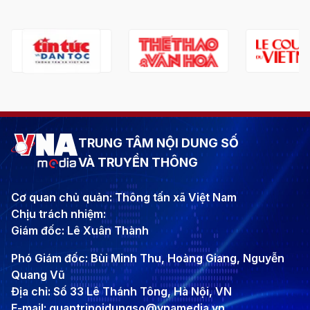
TRUNG TÂM NỘI DUNG SỐ
VÀ TRUYỀN THÔNG
Cơ quan chủ quản: Thông tấn xã Việt Nam
Chịu trách nhiệm:
Giám đốc: Lê Xuân Thành
Phó Giám đốc: Bùi Minh Thu, Hoàng Giang, Nguyễn
Quang Vũ
Địa chỉ: Số 33 Lê Thánh Tông, Hà Nội, VN
E-mail: quantrinoidungso@vnamedia.vn