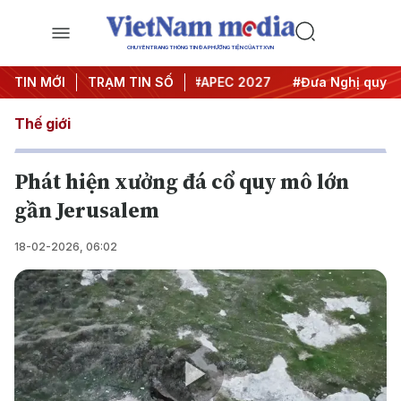
CHUYÊN TRANG THÔNG TIN ĐA PHƯƠNG TIỆN CỦA TTXVN
#Hội nghị Trung ương 3
TIN MỚI
TRẠM TIN SỐ
#APEC 2027
#Đưa Nghị quyết th
Thế giới
Phát hiện xưởng đá cổ quy mô lớn
gần Jerusalem
18-02-2026, 06:02