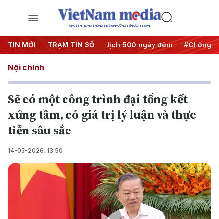
CHUYÊN TRANG THÔNG TIN ĐA PHƯƠNG TIỆN CỦA TTXVN
 hành động
TIN MỚI
#Chiến dịch 500 ngày đêm
TRẠM TIN SỐ
#Chống khai thác 
Nội chính
Sẽ có một công trình đại tổng kết
xứng tầm, có giá trị lý luận và thực
tiễn sâu sắc
14-05-2026, 13:50