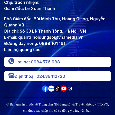
Chịu trách nhiệm:
Giám đốc: Lê Xuân Thành
Phó Giám đốc: Bùi Minh Thu, Hoàng Giang, Nguyễn
Quang Vũ
Địa chỉ: Số 33 Lê Thánh Tông, Hà Nội, VN
E-mail: quantrinoidungso@vnamedia.vn
Đường dây nóng: 0888 161 161
Liên hệ quảng cáo
Hotline: 0984.576.988
Điện thoại: 024.39412720
© Bản quyền thuộc về Trung tâm Nội dung số và Truyền thông - TTXVN,
chỉ được sao chép khi có sự đồng ý bằng văn bản.