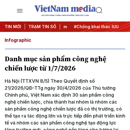
CHUYÊN TRANG THÔNG TIN ĐA PHƯƠNG TIỆN CỦA TTXVN
TIN MỚI
#Chiến dịch 500 ngày đêm
TRẠM TIN SỐ
#Chống khai thác IUU
#Căn
Infographic
Danh mục sản phẩm công nghệ
chiến lược từ 1/7/2026
Hà Nội (TTXVN 8/5) Theo Quyết định số
21/2026/QĐ-TTg ngày 30/4/2026 của Thủ tướng
Chính phủ, Việt Nam xác định 30 sản phẩm công
nghệ chiến lược, chia thành hai nhóm là nhóm các
sản phẩm công nghệ chiến lược đã có thị trường, có
thể tạo ra tác động lớn và trực tiếp đến phát triển kinh
tế và nhóm các sản phẩm công nghệ tạo động lực
tăng trưởng mới, công nghệ nền tảng cho tương lai,