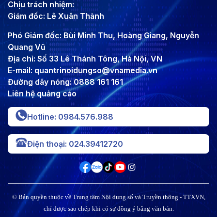
Chịu trách nhiệm:
Giám đốc: Lê Xuân Thành
Phó Giám đốc: Bùi Minh Thu, Hoàng Giang, Nguyễn
Quang Vũ
Địa chỉ: Số 33 Lê Thánh Tông, Hà Nội, VN
E-mail: quantrinoidungso@vnamedia.vn
Đường dây nóng: 0888 161 161
Liên hệ quảng cáo
Hotline: 0984.576.988
Điện thoại: 024.39412720
© Bản quyền thuộc về Trung tâm Nội dung số và Truyền thông - TTXVN,
chỉ được sao chép khi có sự đồng ý bằng văn bản.