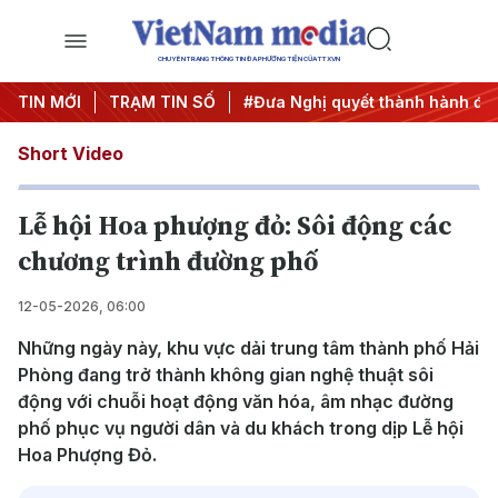
CHUYÊN TRANG THÔNG TIN ĐA PHƯƠNG TIỆN CỦA TTXVN
g ương 3
TIN MỚI
#APEC 2027
TRẠM TIN SỐ
#Đưa Nghị quyết thành hành động
Short Video
Lễ hội Hoa phượng đỏ: Sôi động các
chương trình đường phố
12-05-2026, 06:00
Những ngày này, khu vực dải trung tâm thành phố Hải
Phòng đang trở thành không gian nghệ thuật sôi
động với chuỗi hoạt động văn hóa, âm nhạc đường
phố phục vụ người dân và du khách trong dịp Lễ hội
Hoa Phượng Đỏ.