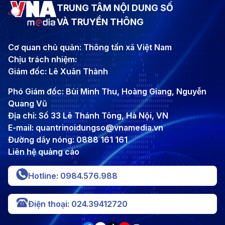
TRUNG TÂM NỘI DUNG SỐ
VÀ TRUYỀN THÔNG
Cơ quan chủ quản: Thông tấn xã Việt Nam
Chịu trách nhiệm:
Giám đốc: Lê Xuân Thành
Phó Giám đốc: Bùi Minh Thu, Hoàng Giang, Nguyễn
Quang Vũ
Địa chỉ: Số 33 Lê Thánh Tông, Hà Nội, VN
E-mail: quantrinoidungso@vnamedia.vn
Đường dây nóng: 0888 161 161
Liên hệ quảng cáo
Hotline: 0984.576.988
Điện thoại: 024.39412720