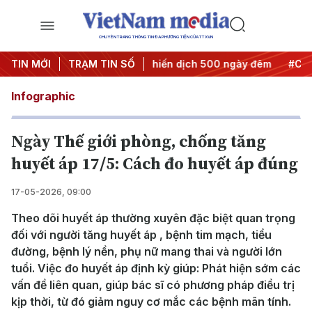
CHUYÊN TRANG THÔNG TIN ĐA PHƯƠNG TIỆN CỦA TTXVN
hành hành động
TIN MỚI
TRẠM TIN SỐ
#Chiến dịch 500 ngày đêm
#Chống khai t
Infographic
Ngày Thế giới phòng, chống tăng
huyết áp 17/5: Cách đo huyết áp đúng
17-05-2026, 09:00
Theo dõi huyết áp thường xuyên đặc biệt quan trọng
đối với người tăng huyết áp , bệnh tim mạch, tiểu
đường, bệnh lý nền, phụ nữ mang thai và người lớn
tuổi. Việc đo huyết áp định kỳ giúp: Phát hiện sớm các
vấn đề liên quan, giúp bác sĩ có phương pháp điều trị
kịp thời, từ đó giảm nguy cơ mắc các bệnh mãn tính.