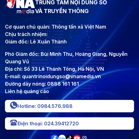
TRUNG TÂM NỘI DUNG SỐ
VÀ TRUYỀN THÔNG
Cơ quan chủ quản: Thông tấn xã Việt Nam
Chịu trách nhiệm:
Giám đốc: Lê Xuân Thành
Phó Giám đốc: Bùi Minh Thu, Hoàng Giang, Nguyễn
Quang Vũ
Địa chỉ: Số 33 Lê Thánh Tông, Hà Nội, VN
E-mail: quantrinoidungso@vnamedia.vn
Đường dây nóng: 0888 161 161
Liên hệ quảng cáo
Hotline: 0984.576.988
Điện thoại: 024.39412720