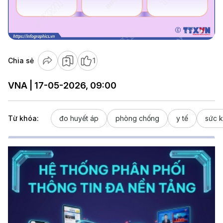
Chia sẻ
1
VNA | 17-05-2026, 09:00
Từ khóa:
đo huyết áp
phòng chống
y tế
sức 