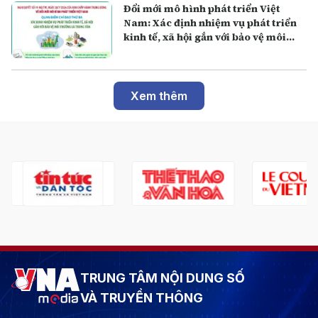
Đổi mới mô hình phát triển Việt
Nam: Xác định nhiệm vụ phát triển
kinh tế, xã hội gắn với bảo vệ môi
trường là trung tâm
Xem thêm
TRUNG TÂM NỘI DUNG SỐ
VÀ TRUYỀN THÔNG