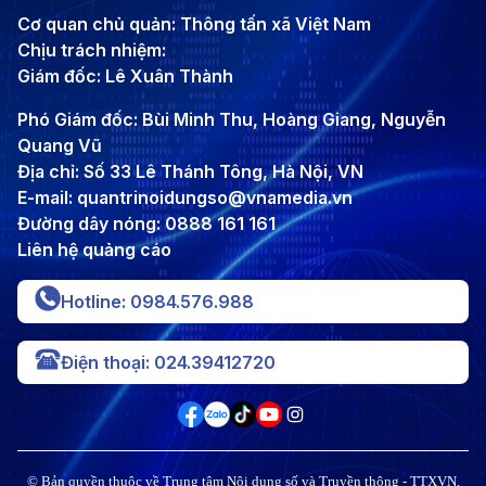
Cơ quan chủ quản: Thông tấn xã Việt Nam
Chịu trách nhiệm:
Giám đốc: Lê Xuân Thành
Phó Giám đốc: Bùi Minh Thu, Hoàng Giang, Nguyễn
Quang Vũ
Địa chỉ: Số 33 Lê Thánh Tông, Hà Nội, VN
E-mail: quantrinoidungso@vnamedia.vn
Đường dây nóng: 0888 161 161
Liên hệ quảng cáo
Hotline: 0984.576.988
Điện thoại: 024.39412720
© Bản quyền thuộc về Trung tâm Nội dung số và Truyền thông - TTXVN,