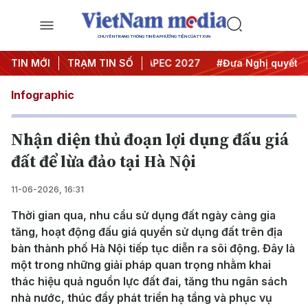
CHUYÊN TRANG THÔNG TIN ĐA PHƯƠNG TIỆN CỦA TTXVN
ội nghị Trung ương 3
TIN MỚI
TRẠM TIN SỐ
#APEC 2027
#Đưa Nghị quyết thành
Infographic
Nhận diện thủ đoạn lợi dụng đấu giá
đất để lừa đảo tại Hà Nội
11-06-2026, 16:31
Thời gian qua, nhu cầu sử dụng đất ngày càng gia
tăng, hoạt động đấu giá quyền sử dụng đất trên địa
bàn thành phố Hà Nội tiếp tục diễn ra sôi động. Đây là
một trong những giải pháp quan trọng nhằm khai
thác hiệu quả nguồn lực đất đai, tăng thu ngân sách
nhà nước, thúc đẩy phát triển hạ tầng và phục vụ