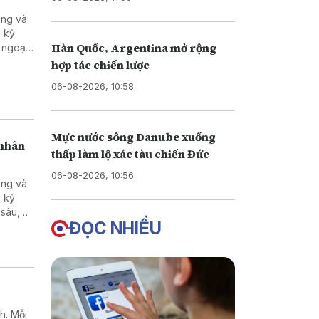
ong và
g kỷ
Hàn Quốc, Argentina mở rộng
 ngoại
 cấp
hợp tác chiến lược
nh
06-08-2026, 10:58
Mực nước sông Danube xuống
 nhân
thấp làm lộ xác tàu chiến Đức
06-08-2026, 10:56
ong và
g kỷ
 sâu,
ĐỌC NHIỀU
hủ các
 vực
 mạnh,
sự
h. Mỗi