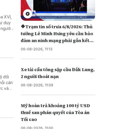
óa XVI,
tư duy
🔶Trạm tin số trưa 6/8/2026: Thủ
 người
tướng Lê Minh Hưng yêu cầu bảo
 thước
đảm an ninh mạng phải gắn kết
giữa "bảo vệ hệ thống" và "bảo vệ
06-08-2026, 11:13
con người"
Xe tải cẩu tông sập cầu Đắk Lung,
2 người thoát nạn
ộ đối
mỗi cán
06-08-2026, 11:09
ức và
tộc làm
Mỹ hoàn trả khoảng 100 tỷ USD
thuế sau phán quyết của Tòa án
Tối cao
06-08-2026, 11:00