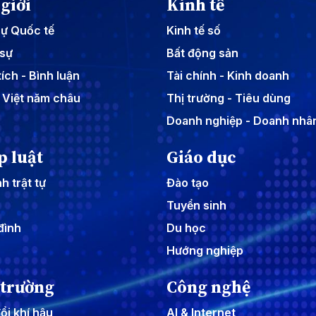
giới
Kinh tế
sự Quốc tế
Kinh tế số
sự
Bất động sản
ích - Bình luận
Tài chính - Kinh doanh
 Việt năm châu
Thị trường - Tiêu dùng
Doanh nghiệp - Doanh nhâ
p luật
Giáo dục
h trật tự
Đào tạo
Tuyển sinh
đình
Du học
Hướng nghiệp
 trường
Công nghệ
ổi khí hậu
AI & Internet