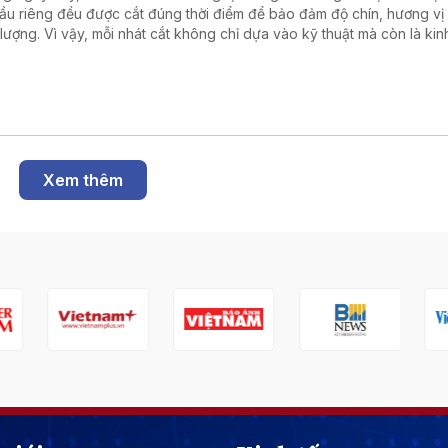
 sầu riêng đều được cắt đúng thời điểm để bảo đảm độ chín, hương vị
 lượng. Vì vậy, mỗi nhát cắt không chỉ dựa vào kỹ thuật mà còn là kin
ệm được người nông dân tích lũy qua nhiều năm.
Xem thêm