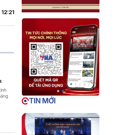
 12:21
t
tỉnh
năng
TIN MỚI
.