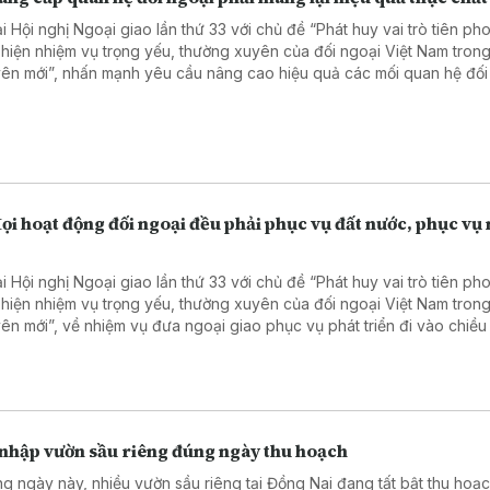
i Hội nghị Ngoại giao lần thứ 33 với chủ đề “Phát huy vai trò tiên ph
 hiện nhiệm vụ trọng yếu, thường xuyên của đối ngoại Việt Nam tron
ên mới”, nhấn mạnh yêu cầu nâng cao hiệu quả các mối quan hệ đối
ược thiết lập, Tổng Bí thư, Chủ tịch nước Tô Lâm cho rằng việc nâng
 hệ chỉ là điểm khởi đầu, phải được cụ thể hóa bằng chương trình hà
 và dự án có kết quả đo đếm được.
ọi hoạt động đối ngoại đều phải phục vụ đất nước, phục vụ
i Hội nghị Ngoại giao lần thứ 33 với chủ đề “Phát huy vai trò tiên ph
 hiện nhiệm vụ trọng yếu, thường xuyên của đối ngoại Việt Nam tron
ên mới”, về nhiệm vụ đưa ngoại giao phục vụ phát triển đi vào chiều
 Bí thư, Chủ tịch nước Tô Lâm yêu cầu toàn ngành chủ động tranh t
n lực bên ngoài phục vụ phát triển đất nước, đặc biệt trong các lĩnh
 học, công nghệ, đổi mới sáng tạo và chuyển đổi số. Đồng thời nhấn
ội quốc tế chỉ có thể trở thành động lực phát triển khi trong nước có 
n bị đầy đủ và chủ động.
 nhập vườn sầu riêng đúng ngày thu hoạch
g ngày này, nhiều vườn sầu riêng tại Đồng Nai đang tất bật thu hoạc