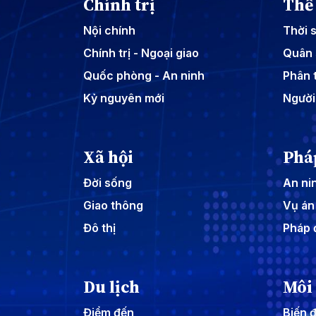
Chính trị
Thế 
Nội chính
Thời 
Chính trị - Ngoại giao
Quân 
Quốc phòng - An ninh
Phân t
Kỷ nguyên mới
Người
Xã hội
Phá
Đời sống
An nin
Giao thông
Vụ án
Đô thị
Pháp 
Du lịch
Môi
Điểm đến
Biến đ