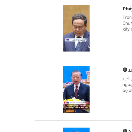
Pháp
Tron
Chủ 
xây 
dân 
đo c
🔴 L
👉Tạ
ngoạ
bộ p
công 
kim 
🔴 N