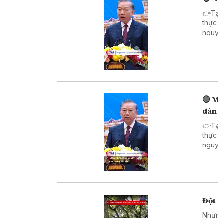
👉Tạ
thực
nguy
đã đ
quan
động
🔴 M
dân
👉Tạ
thực
nguy
Tổng
nguồ
khoa
cơ h
chuẩ
Đột
Nhữn