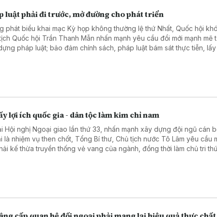
 luật phải đi trước, mở đường cho phát triển
g phát biểu khai mạc Kỳ họp không thường lệ thứ Nhất, Quốc hội kh
tịch Quốc hội Trần Thanh Mẫn nhấn mạnh yêu cầu đổi mới mạnh mẽ 
dựng pháp luật; bảo đảm chính sách, pháp luật bám sát thực tiễn, lấy
và doanh nghiệp làm trung tâm, lấy chất lượng, hiệu quả thực thi làm
ủa hoạt động lập pháp.
ấy lợi ích quốc gia - dân tộc làm kim chỉ nam
i Hội nghị Ngoại giao lần thứ 33, nhấn mạnh xây dựng đội ngũ cán b
i là nhiệm vụ then chốt, Tổng Bí thư, Chủ tịch nước Tô Lâm yêu cầu 
hải kế thừa truyền thống vẻ vang của ngành, đồng thời làm chủ tri th
nghệ mới, giữ vững bản lĩnh chính trị, luôn lấy lợi ích quốc gia - dân 
chỉ nam trong mọi hoạt động đối ngoại.
âng cấp quan hệ đối ngoại phải mang lại hiệu quả thực chất