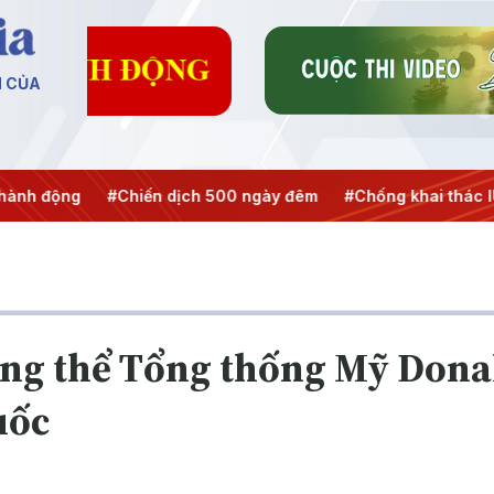
N CỦA
#Chiến dịch 500 ngày đêm
#Chống khai thác IUU
#Căng t
ọng thể Tổng thống Mỹ Dona
uốc