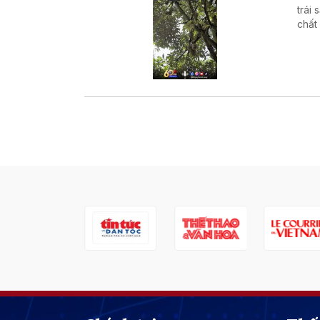
trái
chất
nghi