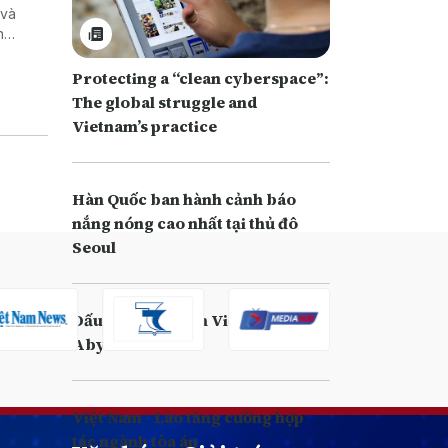
 và
h
Protecting a “clean cyberspace”:
The global struggle and
Vietnam’s practice
Hàn Quốc ban hành cảnh báo
nắng nóng cao nhất tại thủ đô
Seoul
Dấu ấn Công binh Việt Nam ở
Abyei
Việt Nam - Lào tăng cường hợp
tác ngành tòa án