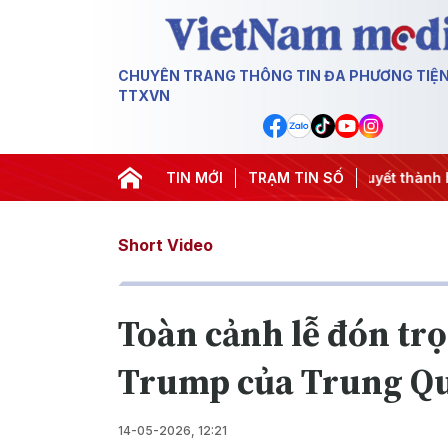
CHUYÊN TRANG THÔNG TIN ĐA PHƯƠNG TIỆ
TTXVN
Hội nghị Trung ương 3
TIN MỚI
#Đưa Nghị quyết thành hành động
TRẠM TIN SỐ
Short Video
Toàn cảnh lễ đón tr
Trump của Trung Q
14-05-2026, 12:21