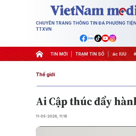
CHUYÊN TRANG THÔNG TIN ĐA PHƯƠNG TIỆ
TTXVN
Chiến dịch 500 ngày đêm
TIN MỚI
#Chống khai thác IUU
TRẠM TIN SỐ
#Căng t
Thế giới
Ai Cập thúc đẩy hàn
11-05-2026, 11:18