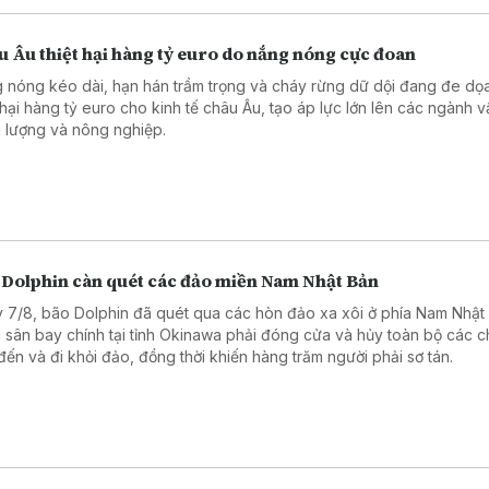
 Âu thiệt hại hàng tỷ euro do nắng nóng cực đoan
 nóng kéo dài, hạn hán trầm trọng và cháy rừng dữ dội đang đe dọ
t hại hàng tỷ euro cho kinh tế châu Âu, tạo áp lực lớn lên các ngành vậ
 lượng và nông nghiệp.
 Dolphin càn quét các đảo miền Nam Nhật Bản
 7/8, bão Dolphin đã quét qua các hòn đảo xa xôi ở phía Nam Nhật
 sân bay chính tại tỉnh Okinawa phải đóng cửa và hủy toàn bộ các 
đến và đi khỏi đảo, đồng thời khiến hàng trăm người phải sơ tán.