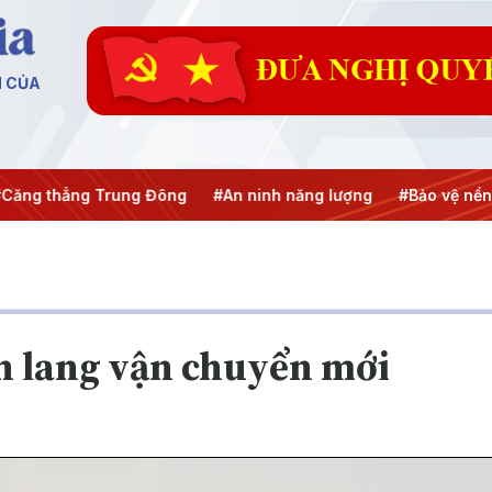
N CỦA
hẳng Trung Đông
#An ninh năng lượng
#Bảo vệ nền tảng t
h lang vận chuyển mới