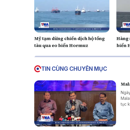
Mỹ tạm dừng chiến dịch hộ tống
Hàng n
tàu qua eo biển Hormuz
biển
TIN CÙNG CHUYÊN MỤC
Mala
Ngày
Mala
tục 
hàng
giới