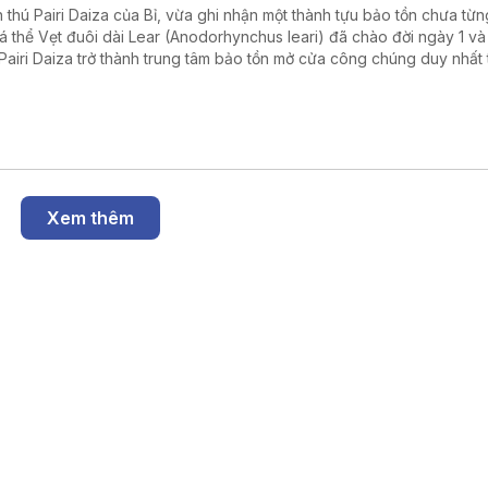
 thú Pairi Daiza của Bỉ, vừa ghi nhận một thành tựu bảo tồn chưa từn
cá thể Vẹt đuôi dài Lear (Anodorhynchus leari) đã chào đời ngày 1 và 
Pairi Daiza trở thành trung tâm bảo tồn mở cửa công chúng duy nhất 
giới nhân giống thành công cả ba loài vẹt đuôi dài xanh còn tồn tại trê
Xem thêm