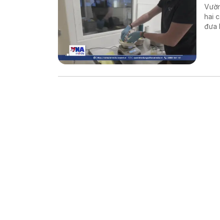
Vườn
hai 
đưa 
thế 
Đất.