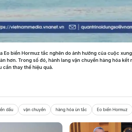
qua Eo biển Hormuz tắc nghẽn do ảnh hưởng của cuộc xung
n hơn. Trong số đó, hành lang vận chuyển hàng hóa kết nối
 cần thay thế hiệu quả.
ển dầu
vận chuyển
hàng hóa ùn tắc
Eo biển Hormuz