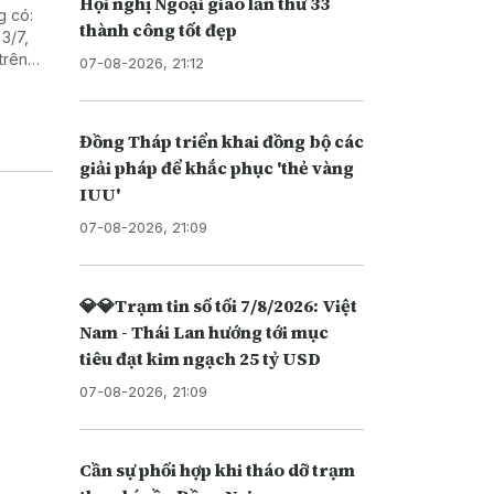
Hội nghị Ngoại giao lần thứ 33
g có:
thành công tốt đẹp
3/7,
trên
07-08-2026, 21:12
n Trái
Đồng Tháp triển khai đồng bộ các
giải pháp để khắc phục 'thẻ vàng
IUU'
07-08-2026, 21:09
💎💎Trạm tin số tối 7/8/2026: Việt
Nam - Thái Lan hướng tới mục
tiêu đạt kim ngạch 25 tỷ USD
07-08-2026, 21:09
Cần sự phối hợp khi tháo dỡ trạm