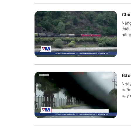
Châu
Nắng
thiệ
năng
Bão
Ngày
buộc
bay 