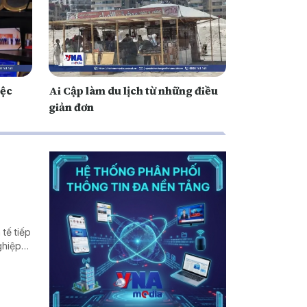
iệc
Ai Cập làm du lịch từ những điều
giản đơn
tế tiếp
ghiệp
ất thế