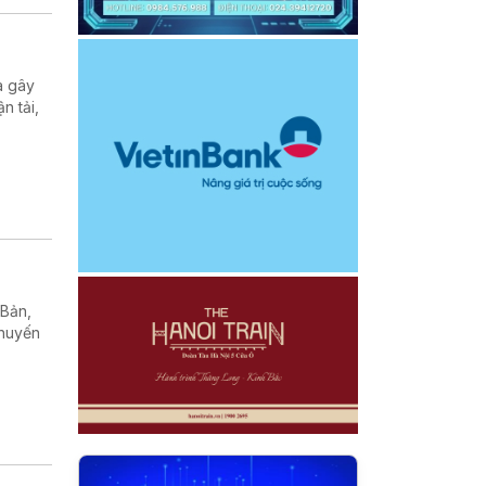
a gây
n tải,
 Bản,
chuyến