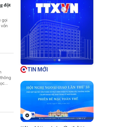
g đột
 gọi
 vốn
TIN MỚI
h
 thông
học
rường