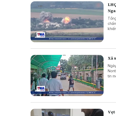
LHQ
Nga
Tổng
chấm
khiế
Xả s
Ngày
Nont
tin 
sinh
hợp 
Vẹt 