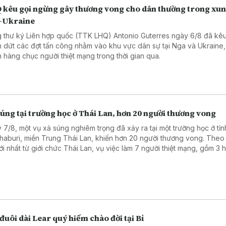
 kêu gọi ngừng gây thương vong cho dân thường trong xun
-Ukraine
 thư ký Liên hợp quốc (TTK LHQ) Antonio Guterres ngày 6/8 đã kêu
 dứt các đợt tấn công nhằm vào khu vực dân sự tại Nga và Ukraine,
n hàng chục người thiệt mạng trong thời gian qua.
úng tại trường học ở Thái Lan, hơn 20 người thương vong
 7/8, một vụ xả súng nghiêm trọng đã xảy ra tại một trường học ở tỉn
haburi, miền Trung Thái Lan, khiến hơn 20 người thương vong. Theo
mới nhất từ giới chức Thái Lan, vụ việc làm 7 người thiệt mạng, gồm 3 
, 3 giáo viên và nghi phạm, cùng 15 người bị thương, trong đó có 2 t
nguy kịch.
đuôi dài Lear quý hiếm chào đời tại Bỉ