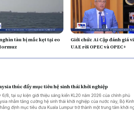
ghìn tàu bị mắc kẹt tại eo
Giới chức Ai Cập đánh giá v
 Hormuz
UAE rời OPEC và OPEC+
ysia thúc đẩy mục tiêu hệ sinh thái khởi nghiệp
 6/8, tại sự kiện giới thiệu sáng kiến KL20 năm 2026 của chính phủ
ysia nhằm tăng cường hệ sinh thái khởi nghiệp của nước này, Bộ Kinh 
khẳng định mục tiêu đưa Kuala Lumpur trở thành một trung tâm khởi n
 đầu Đông Nam Á và nằm trong top 20 hệ sinh thái khởi nghiệp tốt nh
 vào năm 2030.