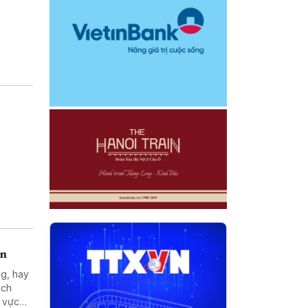
án
ng, hay
ách
h vực