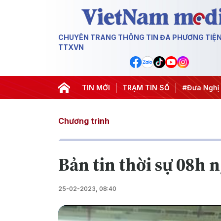
CHUYÊN TRANG THÔNG TIN ĐA PHƯƠNG TIỆ
TTXVN
#Hội nghị Trung ương 3
TIN MỚI
#APEC 2027
TRẠM TIN SỐ
#Đưa Nghị quyết thà
Chương trình
Bản tin thời sự 08h 
25-02-2023, 08:40