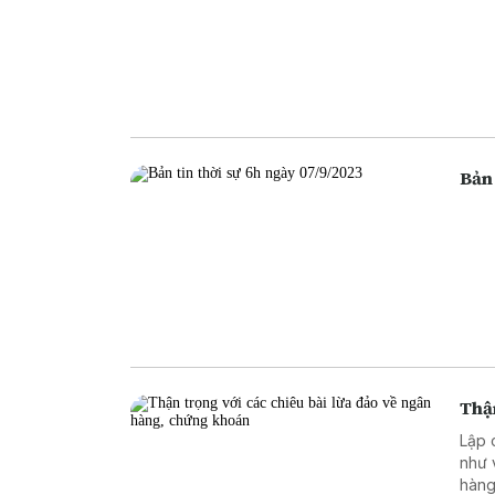
Bản 
Thận
Lập 
như 
hàng