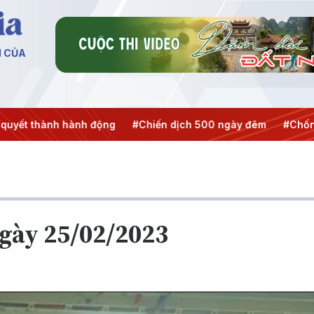
N CỦA
nh hành động
#Chiến dịch 500 ngày đêm
#Chống khai th
ngày 25/02/2023