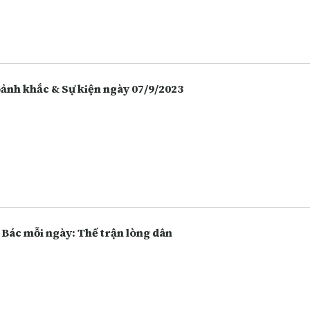
 hàng, chứng khoán. Càng ngày người dân càng lựa chọn việc gửi t
 hàng thay vì giữ tiền mặt hoặc bỏ tiền vào đầu tư nhiều hôn, và điề
 vô tình làm tăng lên các hoạt động lừa đảo.
Khoảnh khắc & Sự kiện ngày 07/9/2023
 Bác mỗi ngày: Thế trận lòng dân