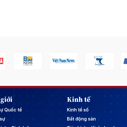
giới
Kinh tế
sự Quốc tế
Kinh tế số
sự
Bất động sản