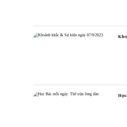
ngân
ngân
cũng
Học