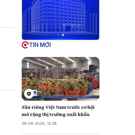
iền vào
u này
TIN MỚI
Sầu riêng Việt Nam trước cơ hội
mở rộng thị trường xuất khẩu
08-08-2026, 12:38