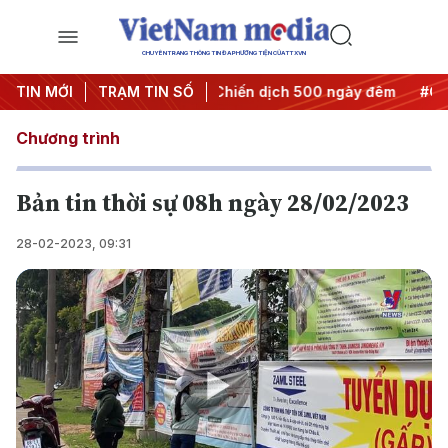
CHUYÊN TRANG THÔNG TIN ĐA PHƯƠNG TIỆN CỦA TTXVN
t thành hành động
TIN MỚI
TRẠM TIN SỐ
#Chiến dịch 500 ngày đêm
#Chống kha
Chương trình
Bản tin thời sự 08h ngày 28/02/2023
28-02-2023, 09:31
Play