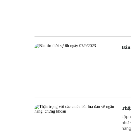
Bản 
Thận
Lập 
như 
hàng