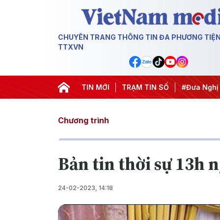
CHUYÊN TRANG THÔNG TIN ĐA PHƯƠNG TIỆ
TTXVN
#Hội nghị Trung ương 3
TIN MỚI
#APEC 2027
TRẠM TIN SỐ
#Đưa Nghị quyết thà
Chương trình
Bản tin thời sự 13h 
24-02-2023, 14:18