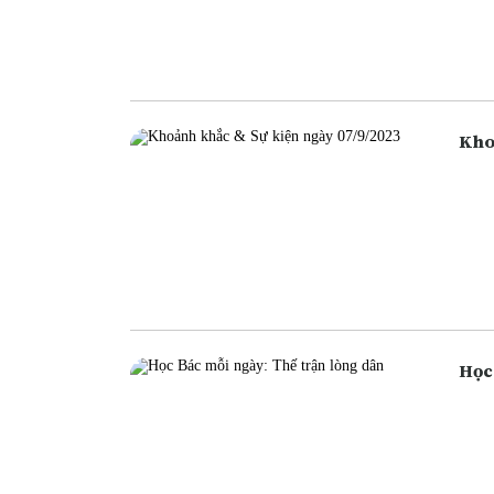
ngân
ngân
cũng
Học