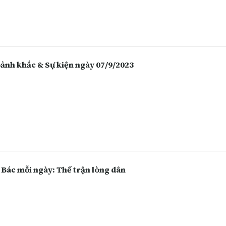
 hàng, chứng khoán. Càng ngày người dân càng lựa chọn việc gửi t
 hàng thay vì giữ tiền mặt hoặc bỏ tiền vào đầu tư nhiều hôn, và điề
 vô tình làm tăng lên các hoạt động lừa đảo.
Khoảnh khắc & Sự kiện ngày 07/9/2023
 Bác mỗi ngày: Thế trận lòng dân