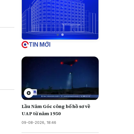
iền vào
u này
TIN MỚI
Lầu Năm Góc công bố hồ sơ về
UAP từ năm 1950
09-08-2026, 18:46