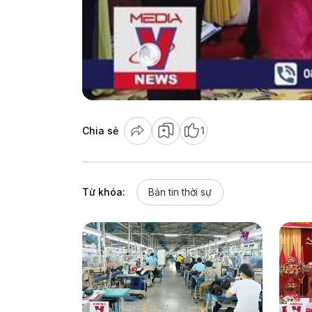
Chia sẻ
1
Từ khóa:
Bản tin thời sự