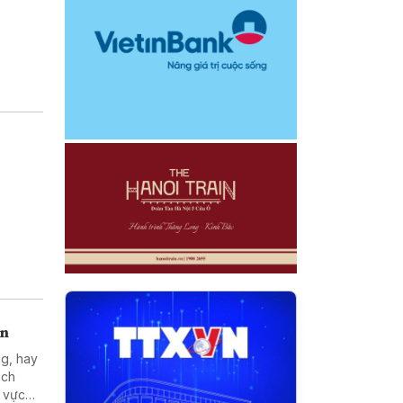
án
ng, hay
ách
h vực