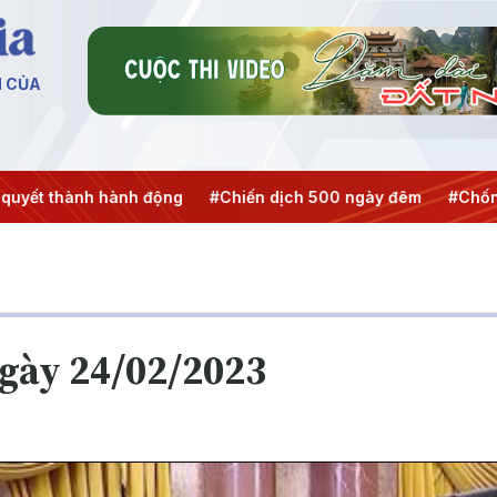
N CỦA
nh hành động
#Chiến dịch 500 ngày đêm
#Chống khai th
ngày 24/02/2023