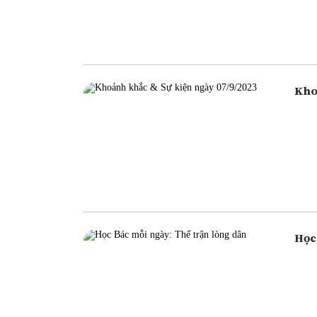
ngân
ngân
cũng
Học