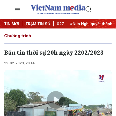
CHUYÊN TRANG THÔNG TIN ĐA PHƯƠNG TIỆN CỦA TTXVN
ghị Trung ương 3
TIN MỚI
TRẠM TIN SỐ
#APEC 2027
#Đưa Nghị quyết thành hàn
Chương trình
Bản tin thời sự 20h ngày 2202/2023
22-02-2023, 20:44
Play