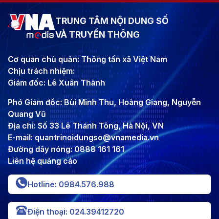
TRUNG TÂM NỘI DUNG SỐ
VÀ TRUYỀN THÔNG
Cơ quan chủ quản: Thông tấn xã Việt Nam
Chịu trách nhiệm:
Giám đốc: Lê Xuân Thành
Phó Giám đốc: Bùi Minh Thu, Hoàng Giang, Nguyễn
Quang Vũ
Địa chỉ: Số 33 Lê Thánh Tông, Hà Nội, VN
E-mail: quantrinoidungso@vnamedia.vn
Đường dây nóng: 0888 161 161
Liên hệ quảng cáo
Hotline: 0984.576.988
Điện thoại: 024.39412720