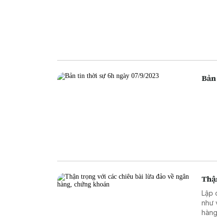
Bản 
Thận
Lập 
như 
hàng