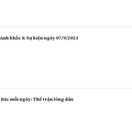
 hàng, chứng khoán. Càng ngày người dân càng lựa chọn việc gửi t
 hàng thay vì giữ tiền mặt hoặc bỏ tiền vào đầu tư nhiều hôn, và điề
 vô tình làm tăng lên các hoạt động lừa đảo.
Khoảnh khắc & Sự kiện ngày 07/9/2023
 Bác mỗi ngày: Thế trận lòng dân