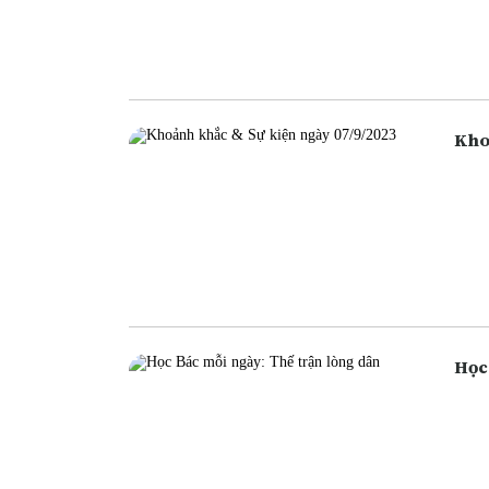
ngân
ngân
cũng
Học