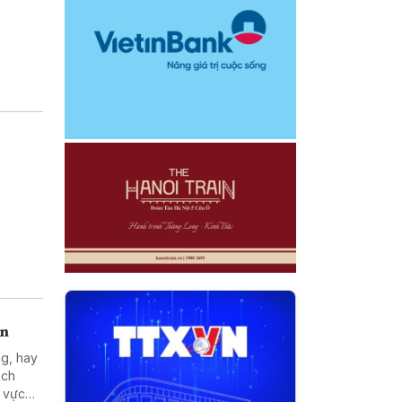
án
ng, hay
ách
h vực