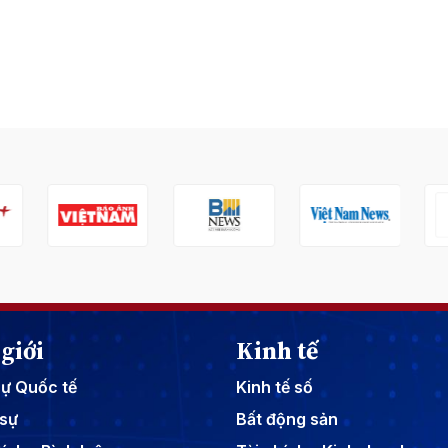
giới
Kinh tế
sự Quốc tế
Kinh tế số
sự
Bất động sản