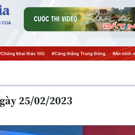
N CỦA
hai thác IUU
#Căng thẳng Trung Đông
#An ninh năng lượ
ngày 25/02/2023