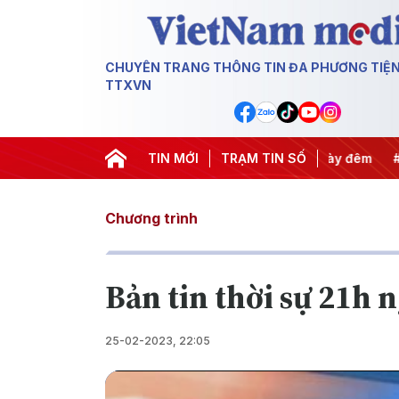
CHUYÊN TRANG THÔNG TIN ĐA PHƯƠNG TIỆ
TTXVN
yết thành hành động
TIN MỚI
#Chiến dịch 500 ngày đêm
TRẠM TIN SỐ
#Chống k
Chương trình
Bản tin thời sự 21h 
25-02-2023, 22:05