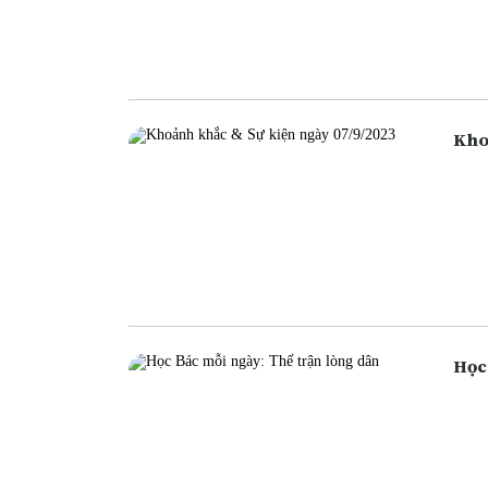
ngân
ngân
cũng
Học