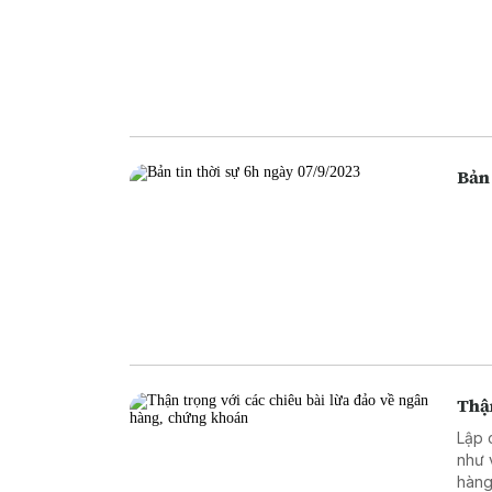
Bản 
Thận
Lập 
như 
hàng