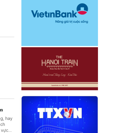
án
ng, hay
ách
h vực