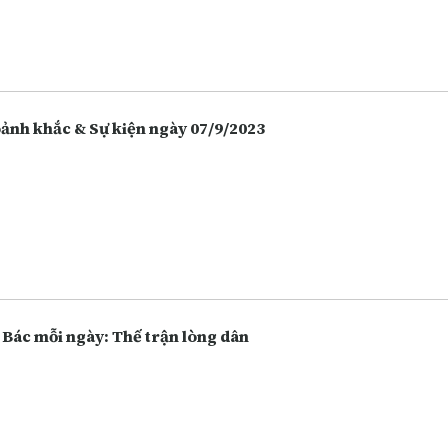
 hàng, chứng khoán. Càng ngày người dân càng lựa chọn việc gửi t
 hàng thay vì giữ tiền mặt hoặc bỏ tiền vào đầu tư nhiều hôn, và điề
 vô tình làm tăng lên các hoạt động lừa đảo.
Khoảnh khắc & Sự kiện ngày 07/9/2023
 Bác mỗi ngày: Thế trận lòng dân