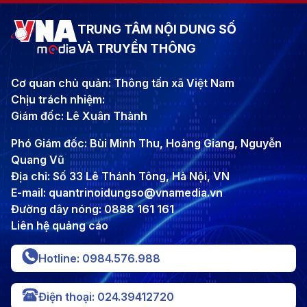
TRUNG TÂM NỘI DUNG SỐ
VÀ TRUYỀN THÔNG
Cơ quan chủ quản: Thông tấn xã Việt Nam
Chịu trách nhiệm:
Giám đốc: Lê Xuân Thành
Phó Giám đốc: Bùi Minh Thu, Hoàng Giang, Nguyễn
Quang Vũ
Địa chỉ: Số 33 Lê Thánh Tông, Hà Nội, VN
E-mail: quantrinoidungso@vnamedia.vn
Đường dây nóng: 0888 161 161
Liên hệ quảng cáo
Hotline: 0984.576.988
Điện thoại: 024.39412720