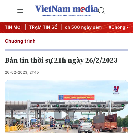
CHUYÊN TRANG THÔNG TIN ĐA PHƯƠNG TIỆN CỦA TTXVN
hành động
TIN MỚI
#Chiến dịch 500 ngày đêm
TRẠM TIN SỐ
#Chống khai thác I
Chương trình
Bản tin thời sự 21h ngày 26/2/2023
26-02-2023, 21:45
Play