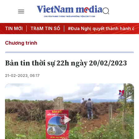
CHUYÊN TRANG THÔNG TIN ĐA PHƯƠNG TIỆN CỦA TTXVN
rung ương 3
TIN MỚI
TRẠM TIN SỐ
#APEC 2027
#Đưa Nghị quyết thành hành độn
Chương trình
Bản tin thời sự 22h ngày 20/02/2023
21-02-2023, 06:17
Play