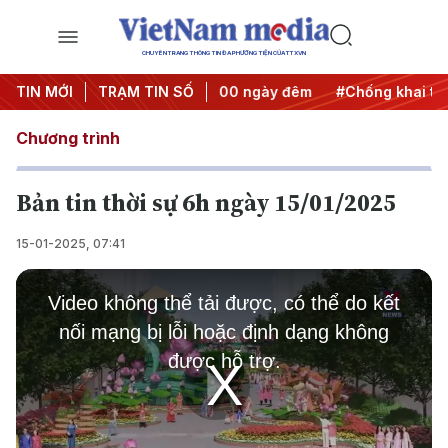
CHUYÊN TRANG THÔNG TIN ĐA PHƯƠNG TIỆN CỦA TTXVN
nh động
TIN MỚI
#Chiến dịch 500 ngày đêm
TRẠM TIN SỐ
#Chống khai thác IUU
Chương trình
Bản tin thời sự 6h ngày 15/01/2025
15-01-2025, 07:41
This
is
Video không thể tải được, có thể do kết
a
modal
nối mạng bị lỗi hoặc định dạng không
window.
được hỗ trợ.
Play