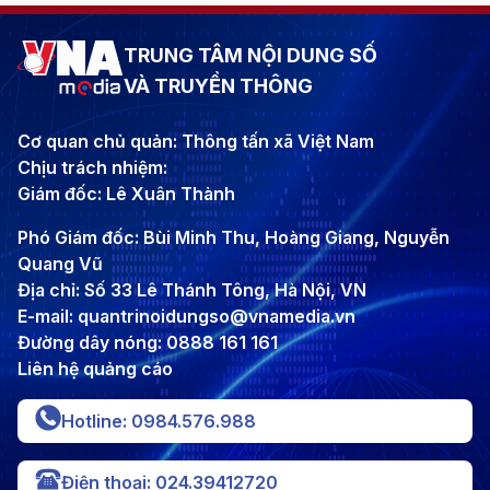
TRUNG TÂM NỘI DUNG SỐ
VÀ TRUYỀN THÔNG
Cơ quan chủ quản: Thông tấn xã Việt Nam
Chịu trách nhiệm:
Giám đốc: Lê Xuân Thành
Phó Giám đốc: Bùi Minh Thu, Hoàng Giang, Nguyễn
Quang Vũ
Địa chỉ: Số 33 Lê Thánh Tông, Hà Nội, VN
E-mail: quantrinoidungso@vnamedia.vn
Đường dây nóng: 0888 161 161
Liên hệ quảng cáo
Hotline: 0984.576.988
Điện thoại: 024.39412720