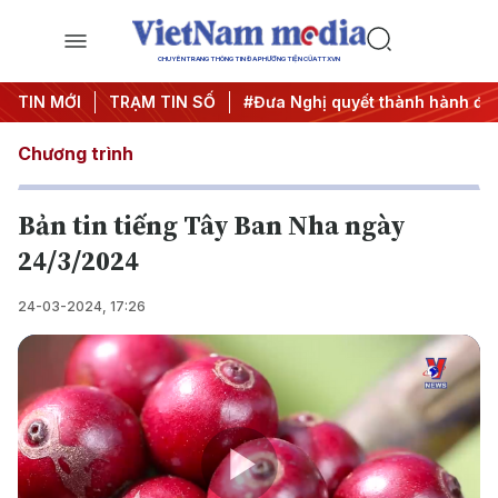
CHUYÊN TRANG THÔNG TIN ĐA PHƯƠNG TIỆN CỦA TTXVN
#Hội nghị Trung ương 3
TIN MỚI
TRẠM TIN SỐ
#Đưa Nghị quyết thành hành động
Chương trình
Bản tin tiếng Tây Ban Nha ngày
24/3/2024
24-03-2024, 17:26