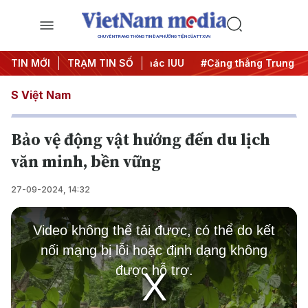
CHUYÊN TRANG THÔNG TIN ĐA PHƯƠNG TIỆN CỦA TTXVN
ngày đêm
TIN MỚI
#Chống khai thác IUU
TRẠM TIN SỐ
#Căng thẳng Trung Đông
S Việt Nam
Bảo vệ động vật hướng đến du lịch
văn minh, bền vững
27-09-2024, 14:32
This
is
Video không thể tải được, có thể do kết
a
modal
nối mạng bị lỗi hoặc định dạng không
window.
được hỗ trợ.