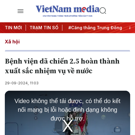
CHUYÊN TRANG THÔNG TIN ĐA PHƯƠNG TIỆN CỦA TTXVN
đêm
TIN MỚI
#Chống khai thác IUU
TRẠM TIN SỐ
#Căng thẳng Trung Đông
#An
Xã hội
Bệnh viện dã chiến 2.5 hoàn thành
xuất sắc nhiệm vụ về nước
29-09-2024, 11:03
This
is
Video không thể tải được, có thể do kết
a
modal
nối mạng bị lỗi hoặc định dạng không
window.
được hỗ trợ.