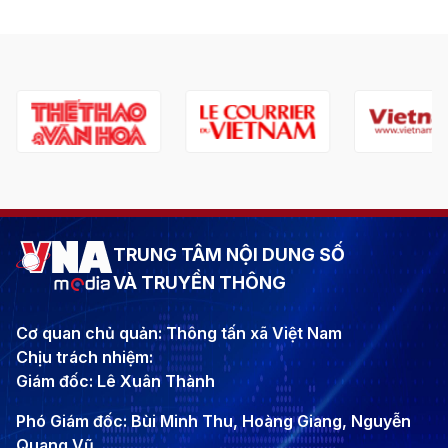
TRUNG TÂM NỘI DUNG SỐ
VÀ TRUYỀN THÔNG
Cơ quan chủ quản: Thông tấn xã Việt Nam
Chịu trách nhiệm:
Giám đốc: Lê Xuân Thành
Phó Giám đốc: Bùi Minh Thu, Hoàng Giang, Nguyễn
Quang Vũ