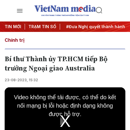
CHUYÊN TRANG THÔNG TIN ĐA PHƯƠNG TIỆN CỦA TTXVN
Trung ương 3
TIN MỚI
TRẠM TIN SỐ
#APEC 2027
#Đưa Nghị quyết thành hành đ
Chính trị
Bí thư Thành ủy TP.HCM tiếp Bộ
trưởng Ngoại giao Australia
23-08-2023, 15:32
This
is
Video không thể tải được, có thể do kết
a
modal
nối mạng bị lỗi hoặc định dạng không
window.
được hỗ trợ.