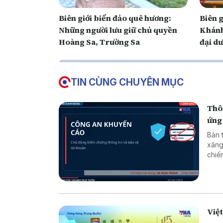
Biên giới biển đảo quê hương:
Biên g
Những người lưu giữ chủ quyền
Khánh
Hoàng Sa, Trường Sa
đại d
TIN CÙNG CHUYÊN MỤC
Thôn
ứng
Bản 
xăng
chiếm đoạt tài sản * 
* Lừ
Việ