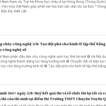
ệt Nam tham dự Trại hè Khoa học châu Á tại Hong Kong (Trung Quốc)
 Văn hóa Việt Nam góp phần lan tỏa bản sắc dân tộc tại Đức * Rừn
 Bầu Đá, Đắk Lắk
 chảy công nghệ 5/8: Tạo đột phá cho kinh tế tập thể bằng 
p công nghệ số
ệt Nam phấn đấu làm chủ công nghệ sinh học thế hệ mới 🔴 Hà Nội đ
công nghệ thành động lực tăng trưởng mới 🔴 Chuyển đổi số tiếp tục 
o tăng trưởng kinh tế 🔴 Tạo đột phá cho kinh tế tập thể bằng giải
 công nghệ số 🔴 Đẩy mạnh chuyển đổi số trong thủ tục hành chính 
 Đồng Nai
inh 365+ ngày 5/8: Huỷ kết quả thi và tổ chức thi lại tất cả c
 thi của thí sinh tại điểm thi Trường THPT Chuyên Tuyên 
 kết quả thi và tổ chức thi lại tất cả các môn thi của thí sinh tại điểm t