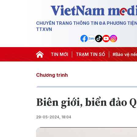
CHUYÊN TRANG THÔNG TIN ĐA PHƯƠNG TIỆ
TTXVN
rung Đông
#An ninh năng lượng
TIN MỚI
TRẠM TIN SỐ
#Bảo vệ nền tảng tư tưởn
Chương trình
Biên giới, biển đảo 
29-05-2024, 18:04