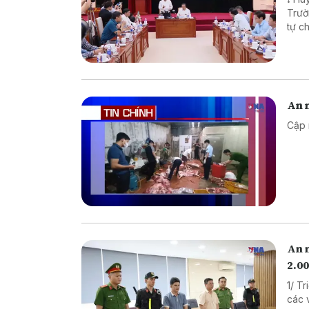
Trường TH
tự chế săn b
chế biến khô
An n
Cập 
An 
2.00
1/ T
các vụ 