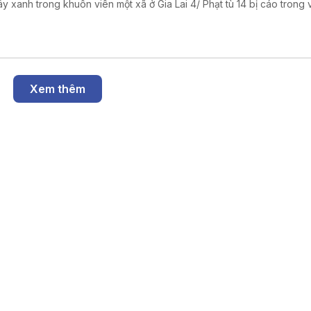
anh trong khuôn viên một xã ở Gia Lai 4/ Phạt tù 14 bị cáo trong vụ sản
hẩm giả ở MediPhar 5/ Hà Nội lần đầu xét xử vụ kiện công ích 6/
 cao ý thức chấp hành pháp luật về sở hữu trí tuệ
Xem thêm