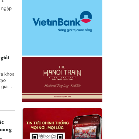
 *
g ngập
giải
ưa khoa
tạo
ở vùng
ác
Quang
hi