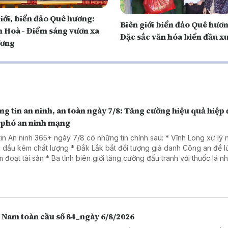
iới, biển đảo Quê hương:
Biên giới biển đảo Quê hươ
 Hoà - Điểm sáng vươn xa
Đặc sắc văn hóa biển đầu x
ương
g tin an ninh, an toàn ngày 7/8: Tăng cường hiệu quả hiệp
 phó an ninh mạng
tin An ninh 365+ ngày 7/8 có những tin chính sau: * Vĩnh Long xử lý
 dầu kém chất lượng * Đắk Lắk bắt đối tượng giả danh Công an để 
Ba tỉnh biên giới tăng cường đấu tranh với thuốc lá nhập lậu
a đảo dưới chiêu đăng ký giải chạy cho trẻ em.
t Nam toàn cầu số 84_ngày 6/8/2026