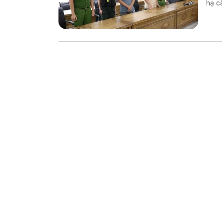
hạ cây x
xuất thực p
Nâng