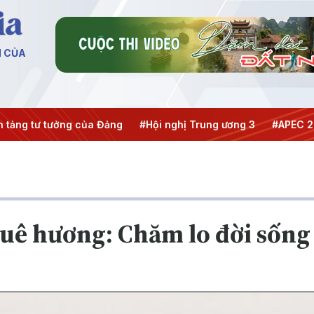
N CỦA
g của Đảng
#Hội nghị Trung ương 3
#APEC 2027
#Đưa N
Quê hương: Chăm lo đời sống 