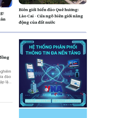
Biên giới biển đảo Quê hương:
ng:
Lào Cai - Cửa ngõ biên giới năng
uân
động của đất nước
 đồng
 nghiêm
lừa đảo