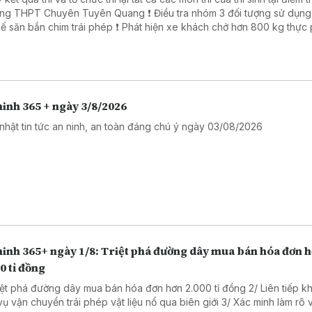
PT Chuyên Tuyên Quang ❗ Điều tra nhóm 3 đối tượng sử dụng súng
ắn chim trái phép ❗ Phát hiện xe khách chở hơn 800 kg thực phẩm
ng rõ nguồn gốc. ❗ Khởi tố 16 đối tượng trong đường dây đánh bạc
trực tuyến nghìn tỷ ❗Cảnh báo các thủ đoạn lừa đảo mùa tựu trường
inh 365 + ngày 3/8/2026
nhật tin tức an ninh, an toàn đáng chú ý ngày 03/08/2026
ninh 365+ ngày 1/8: Triệt phá đường dây mua bán hóa đơn 
0 tỉ đồng
riệt phá đường dây mua bán hóa đơn hơn 2.000 tỉ đồng 2/ Liên tiếp kh
vận chuyển trái phép vật liệu nổ qua biên giới 3/ Xác minh làm rõ vụ cưa