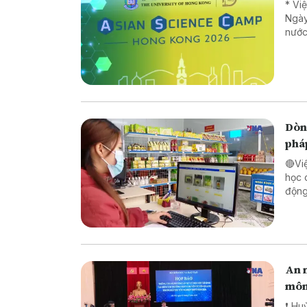
* Vi
Ngày
nước
Dòng
phá
🔴Vi
học 
động lực ch
pháp
biên
An n
môn
❗ Huỷ