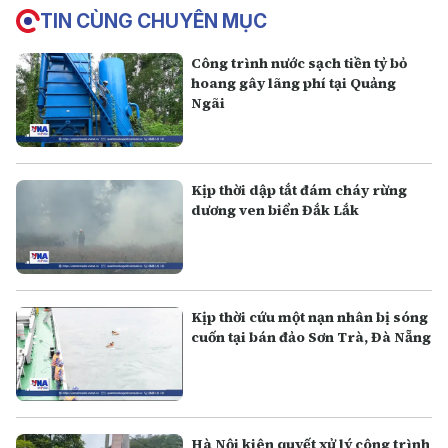
TIN CÙNG CHUYÊN MỤC
Công trình nước sạch tiền tỷ bỏ
hoang gây lãng phí tại Quảng
Ngãi
Kịp thời dập tắt đám cháy rừng
dương ven biển Đắk Lắk
Kịp thời cứu một nạn nhân bị sóng
cuốn tại bán đảo Sơn Trà, Đà Nẵng
Hà Nội kiên quyết xử lý công trình