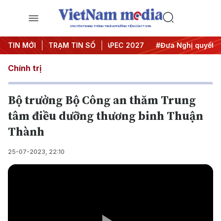
CHUYÊN TRANG THÔNG TIN ĐA PHƯƠNG TIỆN CỦA TTXVN
ội nghị Trung ương 3
TIN MỚI
TRẠM TIN SỐ
#APEC 2027
#Đưa Nghị quyết thàn
Chính trị
Bộ trưởng Bộ Công an thăm Trung
tâm điều dưỡng thương binh Thuận
Thành
25-07-2023, 22:10