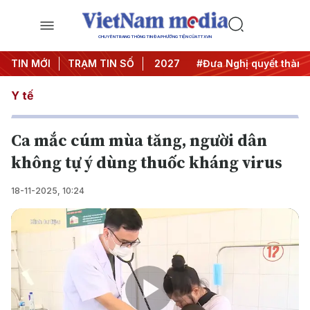
CHUYÊN TRANG THÔNG TIN ĐA PHƯƠNG TIỆN CỦA TTXVN
nghị Trung ương 3
TIN MỚI
TRẠM TIN SỐ
#APEC 2027
#Đưa Nghị quyết thành hà
Y tế
Ca mắc cúm mùa tăng, người dân
không tự ý dùng thuốc kháng virus
18-11-2025, 10:24