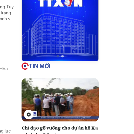
ờng Tuy
 trạng
oanh và
TIN MỚI
 Hòa
Chỉ đạo gỡ vướng cho dự án hồ Ka
ng lực