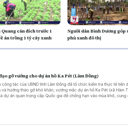
 Quang cán đích trước 1
Người dân Bình Dương góp 
ề án trồng 1 tỷ cây xanh
phủ xanh đô thị
 đạo gỡ vướng cho dự án hồ Ka Pét (Lâm Đồng)
 công tác của UBND tỉnh Lâm Đồng đã tổ chức kiểm tra thực tế tiến đ
 và hướng tháo gỡ khó khăn, vướng mắc dự án hồ Ka Pét (xã Hàm T
là dự án quan trọng cấp Quốc gia để chống hạn vào mùa khô, cung
 cho sản xuất, sinh hoạt cho khu vực ven biển Lâm Đồng