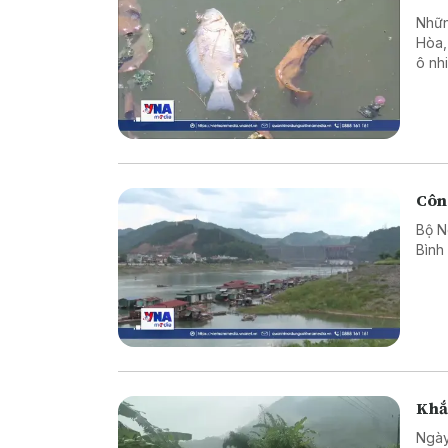
Nhữn
Hòa, 
ô nh
hình
Công
Bộ N
Bình
Khắ
Ngày