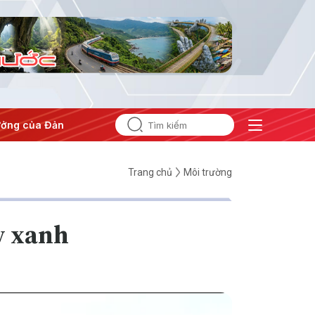
a Đảng
#Hội nghị Trung ương 3
Trang chủ
Môi trường
y xanh