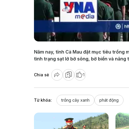
Năm nay, tỉnh Cà Mau đặt mục tiêu trồng m
tình trạng sạt lở bờ sông, bờ biển và nâng 
Chia sẻ
1
Từ khóa:
trồng cây xanh
phát động