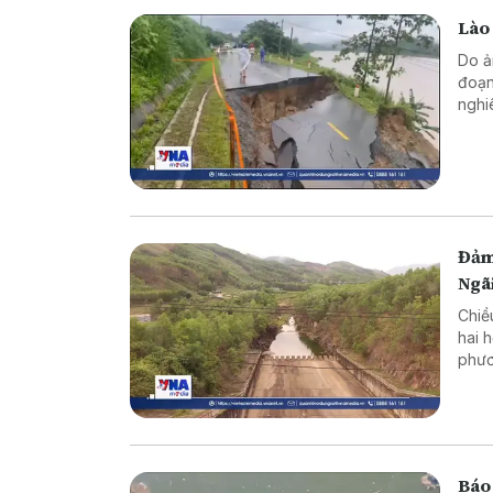
Lào 
Do ả
đoạn
nghi
Đảm
Ngã
Chiề
hai 
phươ
trìn
Báo