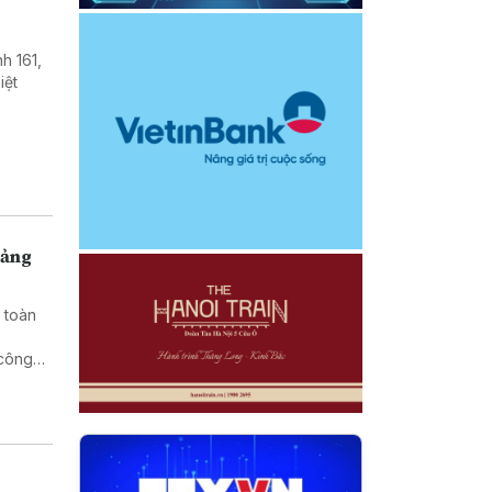
h 161,
iệt
uảng
 toàn
 công