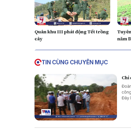
Quân khu III phát động Tết trồng
Tuyên
cây
năm Đ
TIN CÙNG CHUYÊN MỤC
Chỉ
Đoàn
công
Đây 
nước