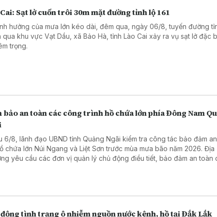
Cai: Sạt lở cuốn trôi 30m mặt đường tỉnh lộ 161
nh hưởng của mưa lớn kéo dài, đêm qua, ngày 06/8, tuyến đường tỉn
 qua khu vực Vạt Dầu, xã Bảo Hà, tỉnh Lào Cai xảy ra vụ sạt lở đặc b
êm trọng.
 bảo an toàn các công trình hồ chứa lớn phía Đông Nam Q
i
u 6/8, lãnh đạo UBND tỉnh Quảng Ngãi kiểm tra công tác bảo đảm an
hồ chứa lớn Núi Ngang và Liệt Sơn trước mùa mưa bão năm 2026. Địa
ng yêu cầu các đơn vị quản lý chủ động điều tiết, bảo đảm an toàn
h và ứng phó hiệu quả với các tình huống mưa lũ.
 động tình trạng ô nhiễm nguồn nước kênh, hồ tại Đắk Lắk