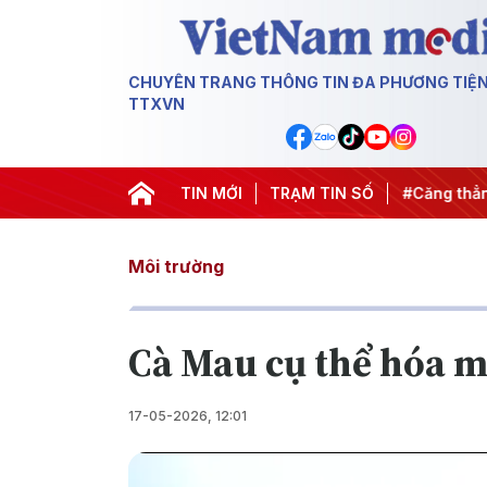
CHUYÊN TRANG THÔNG TIN ĐA PHƯƠNG TIỆ
TTXVN
ch 500 ngày đêm
#Chống khai thác IUU
TIN MỚI
TRẠM TIN SỐ
#Căng thẳng Trun
Môi trường
Cà Mau cụ thể hóa m
17-05-2026, 12:01