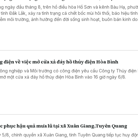
g ngày đầu tháng 8, trên hồ điều hòa Hồ Sơn và kênh Bàu Hạ, phư
tỉnh Đắk Lắk, xảy ra tình trạng cá chết bốc mùi hôi thối, báo hiệu tình
iễm môi trường, ảnh hưởng đến đời sống sinh hoạt, buôn bán kinh d
 ảnh du lịch địa phương.
 điện về việc mở cửa xả đáy hồ thủy điện Hòa Bình
ông nghiệp và Môi trường có công điện yêu cầu Công ty Thủy điện
 mở một cửa xả đáy hồ thủy điện Hòa Bình vào 16 giờ ngày 6/8.
c phục hậu quả mưa lũ tại xã Xuân Giang,Tuyên Quang
 5/8, chính quyền xã Xuân Giang, tỉnh Tuyên Quang tiếp tục huy độ