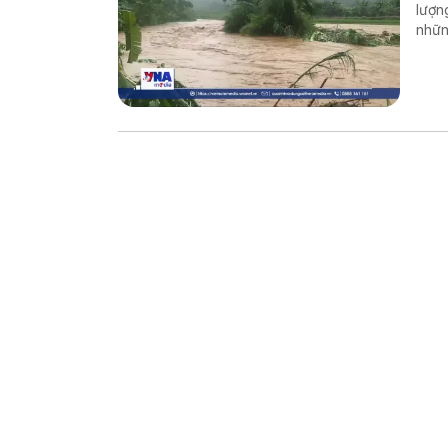
lượn
nhữn