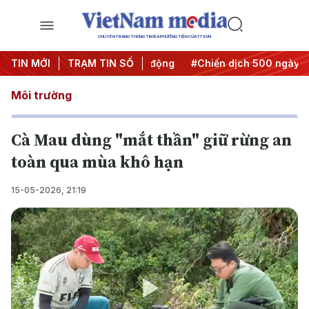
CHUYÊN TRANG THÔNG TIN ĐA PHƯƠNG TIỆN CỦA TTXVN
ưa Nghị quyết thành hành động
TIN MỚI
TRẠM TIN SỐ
#Chiến dịch 500 ngày đêm
Môi trường
Cà Mau dùng "mắt thần" giữ rừng an
toàn qua mùa khô hạn
15-05-2026, 21:19