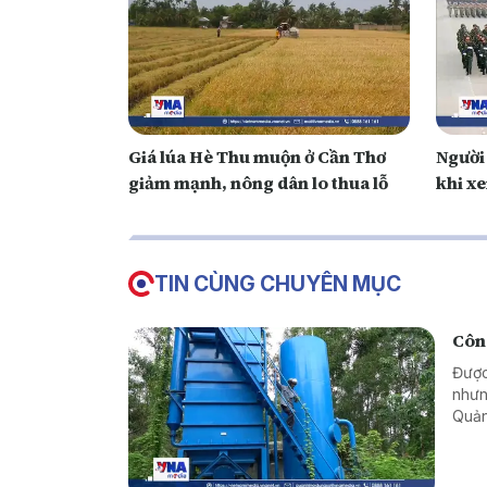
Giá lúa Hè Thu muộn ở Cần Thơ
Người 
giảm mạnh, nông dân lo thua lỗ
khi x
TIN CÙNG CHUYÊN MỤC
Công
Được
nhưn
Quản
khôn
ngườ