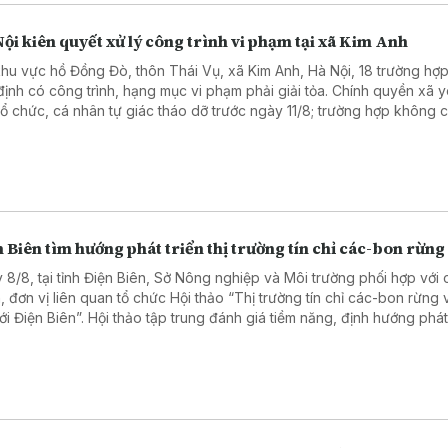
ội kiên quyết xử lý công trình vi phạm tại xã Kim Anh
khu vực hồ Đồng Đò, thôn Thái Vụ, xã Kim Anh, Hà Nội, 18 trường hợ
định có công trình, hạng mục vi phạm phải giải tỏa. Chính quyền xã 
tổ chức, cá nhân tự giác tháo dỡ trước ngày 11/8; trường hợp không 
 sẽ tổ chức cưỡng chế, xử lý theo quy định.
 Biên tìm hướng phát triển thị trường tín chỉ các-bon rừng
 8/8, tại tỉnh Điện Biên, Sở Nông nghiệp và Môi trường phối hợp với 
, đơn vị liên quan tổ chức Hội thảo “Thị trường tín chỉ các-bon rừng 
với Điện Biên”. Hội thảo tập trung đánh giá tiềm năng, định hướng phát
trường tín chỉ các-bon rừng, góp phần nâng cao giá trị tài nguyên rừn
thêm nguồn lực cho bảo vệ rừng, phát triển sinh kế.