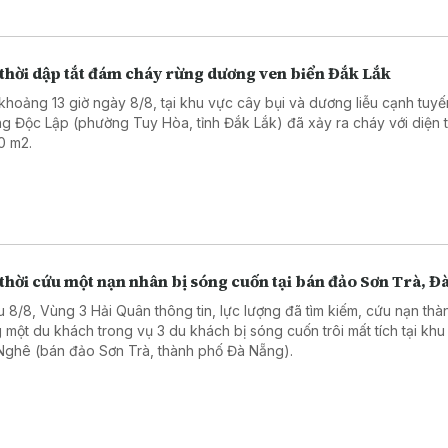
 thời dập tắt đám cháy rừng dương ven biển Đắk Lắk
khoảng 13 giờ ngày 8/8, tại khu vực cây bụi và dương liễu cạnh tuyế
g Độc Lập (phường Tuy Hòa, tỉnh Đắk Lắk) đã xảy ra cháy với diện t
0 m2.
thời cứu một nạn nhân bị sóng cuốn tại bán đảo Sơn Trà, Đ
u 8/8, Vùng 3 Hải Quân thông tin, lực lượng đã tìm kiếm, cứu nạn thà
 một du khách trong vụ 3 du khách bị sóng cuốn trôi mất tích tại khu
Nghê (bán đảo Sơn Trà, thành phố Đà Nẵng).