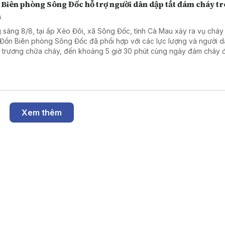
 Biên phòng Sông Đốc hỗ trợ người dân dập tắt đám cháy t
m
 sáng 8/8, tại ấp Xẻo Đôi, xã Sông Đốc, tỉnh Cà Mau xảy ra vụ cháy
 Đồn Biên phòng Sông Đốc đã phối hợp với các lực lượng và người 
 trương chữa cháy, đến khoảng 5 giờ 30 phút cùng ngày đám cháy 
tắt hoàn toàn, không ghi nhận thiệt hại về người.
Xem thêm