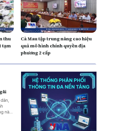
n thu
Cà Mau tập trung nâng cao hiệu
t tạm
quả mô hình chính quyền địa
phương 2 cấp
gãi
 dân,
nh
ng này
h của