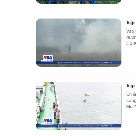
Kịp
Vào 
đườn
5.00
Kịp 
Chiề
công
Mũi 