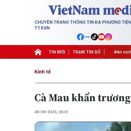
CHUYÊN TRANG THÔNG TIN ĐA PHƯƠNG TIỆ
TTXVN
#Chống khai thác IUU
TIN MỚI
#Căng thẳng Trung Đông
TRẠM TIN SỐ
#An ninh 
Kinh tế
Cà Mau khẩn trương 
08-09-2025, 06:01