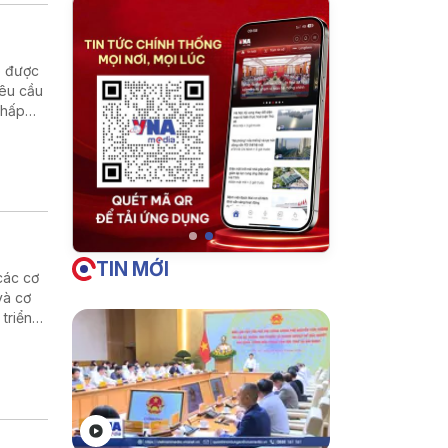
p được
yêu cầu
chấp
TIN MỚI
các cơ
và cơ
 triển
g và