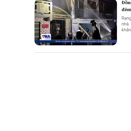
Đồn
đê
Rạng
nhà.
khẩn
dập 