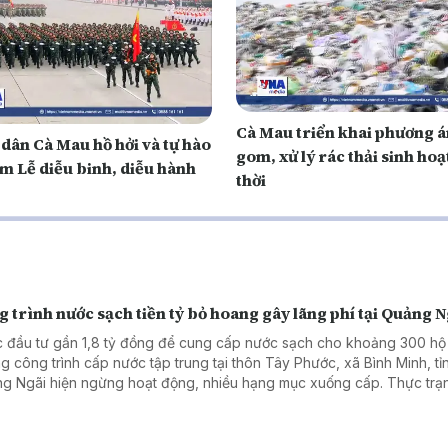
Cà Mau triển khai phương á
dân Cà Mau hồ hởi và tự hào
gom, xử lý rác thải sinh hoạ
em Lễ diễu binh, diễu hành
thời
 trình nước sạch tiền tỷ bỏ hoang gây lãng phí tại Quảng N
 đầu tư gần 1,8 tỷ đồng để cung cấp nước sạch cho khoảng 300 hộ
g công trình cấp nước tập trung tại thôn Tây Phước, xã Bình Minh, tỉ
g Ngãi hiện ngừng hoạt động, nhiều hạng mục xuống cấp. Thực trạ
g chỉ gây lãng phí nguồn lực đầu tư mà còn khiến nhu cầu nước sạc
i dân chưa được đáp ứng.