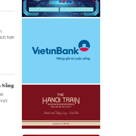
n
ích hơn
à Nẵng
nh
 vực