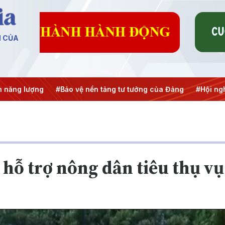
N CỦA
năng lượng
#Bảo vệ nền tảng tư tưởng của Đảng
#Hội nghị
hỗ trợ nông dân tiêu thụ vụ