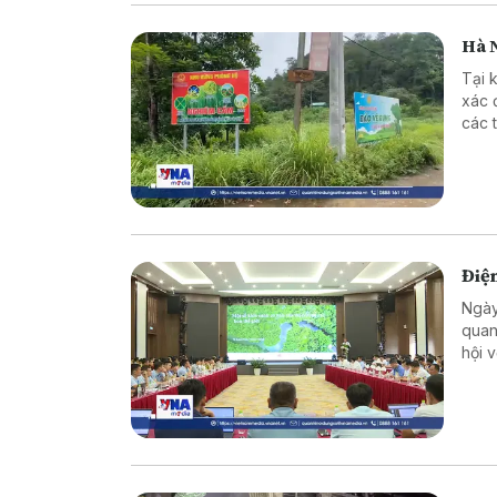
Hà N
Tại 
xác 
các 
hành
Điện
Ngày
quan
hội 
thị 
tạo 