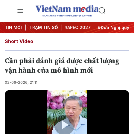
CHUYÊN TRANG THÔNG TIN ĐA PHƯƠNG TIỆN CỦA TTXVN
#Hội nghị Trung ương 3
TIN MỚI
TRẠM TIN SỐ
#APEC 2027
#Đưa Nghị quyết th
Short Video
Cần phải đánh giá được chất lượng
vận hành của mô hình mới
02-06-2026, 21:11