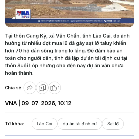
Play
Video
Tại thôn Cang Kỷ, xã Văn Chấn, tỉnh Lào Cai, do ảnh
hưởng từ nhiều đợt mưa lũ đã gây sạt lở taluy khiến
hơn 70 hộ dân sống trong lo lắng. Để đảm bảo an
toàn cho người dân, tỉnh đã lập dự án tái định cư tại
thôn Suối Lóp nhưng cho đến nay dự án vẫn chưa
hoàn thành.
Chia sẻ
1
VNA | 09-07-2026, 10:12
Từ khóa:
Lào Cai
dự án tái định cư
Sạt lở