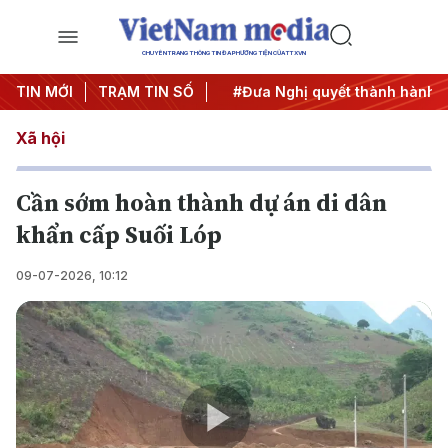
CHUYÊN TRANG THÔNG TIN ĐA PHƯƠNG TIỆN CỦA TTXVN
Trung ương 3
TIN MỚI
TRẠM TIN SỐ
#APEC 2027
#Đưa Nghị quyết thành hành đ
Xã hội
Cần sớm hoàn thành dự án di dân
khẩn cấp Suối Lóp
09-07-2026, 10:12