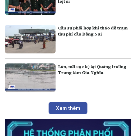
liệt sĩ
Cần sự phối hợp khi tháo dỡ trạm
thu phí cầu Đồng Nai
Lún, nứt cục bộ tại Quảng trường
Trung tâm Gia Nghĩa
Xem thêm