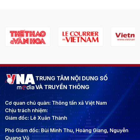
TRUNG TÂM NỘI DUNG SỐ
VÀ TRUYỀN THÔNG
Cơ quan chủ quản: Thông tấn xã Việt Nam
Chịu trách nhiệm:
Giám đốc: Lê Xuân Thành
Phó Giám đốc: Bùi Minh Thu, Hoàng Giang, Nguyễn
Quang Vũ