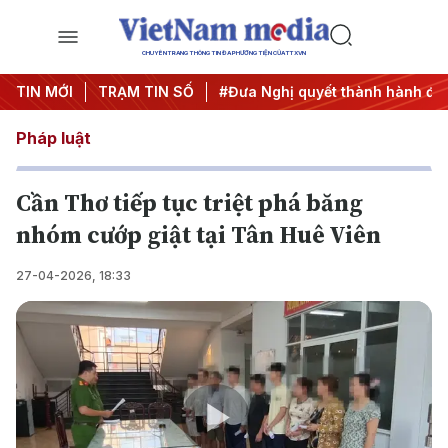
CHUYÊN TRANG THÔNG TIN ĐA PHƯƠNG TIỆN CỦA TTXVN
ng ương 3
TIN MỚI
#APEC 2027
TRẠM TIN SỐ
#Đưa Nghị quyết thành hành động
Pháp luật
Cần Thơ tiếp tục triệt phá băng
nhóm cướp giật tại Tân Huê Viên
27-04-2026, 18:33