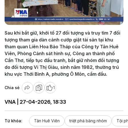
Play
Video
Sau khi bắt giữ, khởi tố 27 đối tượng và truy tìm 7 đối
tượng tham gia dàn cảnh cướp giật tài sản tại khu
tham quan Liên Hoa Bảo Tháp của Công ty Tân Huê
Viên, Phòng Cảnh sát hình sự, Công an thành phố
Cần Thơ, tiếp tục đấu tranh, bắt giữ nhóm đối tượng
do đối tượng Vi Thị Giàu, sinh năm 1982, thường trú
khu vực Thới Bình A, phường Ô Môn, cầm đầu.
Chia sẻ
1
VNA | 27-04-2026, 18:33
Từ khóa:
Tân Huê Viên
triệt phá băng nhóm
Tội p