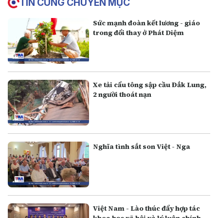
TIN CÙNG CHUYÊN MỤC
Sức mạnh đoàn kết lương - giáo
trong đổi thay ở Phát Diệm
Xe tải cẩu tông sập cầu Đắk Lung,
2 người thoát nạn
Nghĩa tình sắt son Việt - Nga
Việt Nam - Lào thúc đẩy hợp tác