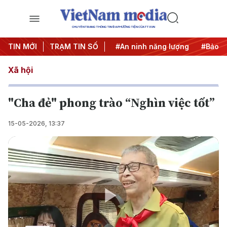
CHUYÊN TRANG THÔNG TIN ĐA PHƯƠNG TIỆN CỦA TTXVN
TIN MỚI
#Căng thẳng Trung Đông
TRẠM TIN SỐ
#An ninh năng lượng
#Bảo vệ
Xã hội
"Cha đẻ" phong trào “Nghìn việc tốt”
15-05-2026, 13:37
Play