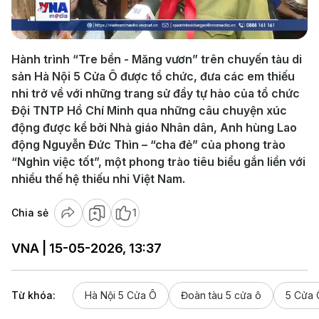
Video
Hành trình “Tre bền - Măng vươn” trên chuyến tàu di
sản Hà Nội 5 Cửa Ô được tổ chức, đưa các em thiếu
nhi trở về với những trang sử đầy tự hào của tổ chức
Đội TNTP Hồ Chí Minh qua những câu chuyện xúc
động được kể bởi Nhà giáo Nhân dân, Anh hùng Lao
động Nguyễn Đức Thìn – “cha đẻ” của phong trào
“Nghìn việc tốt”, một phong trào tiêu biểu gắn liền với
nhiều thế hệ thiếu nhi Việt Nam.
Chia sẻ
1
VNA | 15-05-2026, 13:37
Từ khóa:
Hà Nội 5 Cửa Ô
Đoàn tàu 5 cửa ô
5 Cửa 