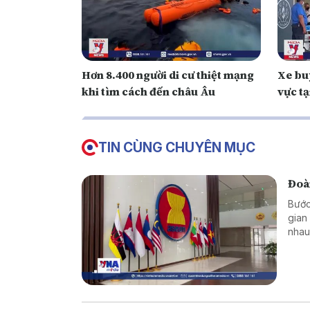
Hơn 8.400 người di cư thiệt mạng
Xe buý
khi tìm cách đến châu Âu
vực t
TIN CÙNG CHUYÊN MỤC
Đoàn
Bước
gian
nhau
trò 