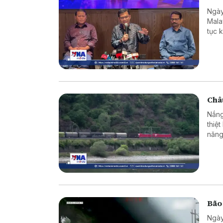
Ngày
Mala
tục 
hàng
giới
Châu
Nắng
thiệ
năng
Bão
Ngày