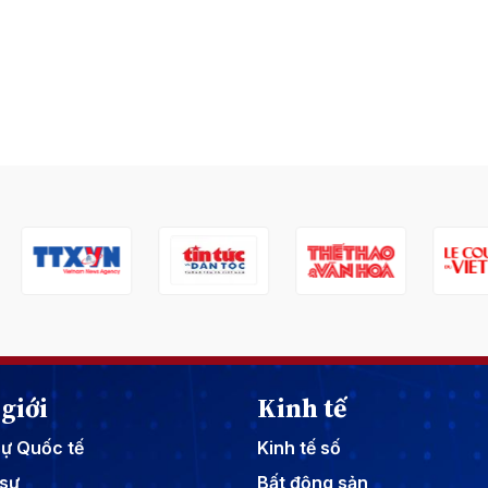
giới
Kinh tế
sự Quốc tế
Kinh tế số
sự
Bất động sản