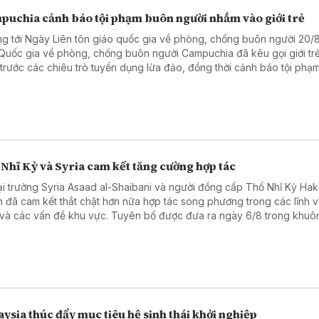
puchia cảnh báo tội phạm buôn người nhắm vào giới trẻ
g tới Ngày Liên tôn giáo quốc gia về phòng, chống buôn người 20/
Quốc gia về phòng, chống buôn người Campuchia đã kêu gọi giới tr
 trước các chiêu trò tuyển dụng lừa đảo, đồng thời cảnh báo tội phạ
i đang lợi dụng mạng xã hội và các nền tảng số để nhắm vào thanh t
Nhĩ Kỳ và Syria cam kết tăng cường hợp tác
i trưởng Syria Asaad al-Shaibani và người đồng cấp Thổ Nhĩ Kỳ Ha
n đã cam kết thắt chặt hơn nữa hợp tác song phương trong các lĩnh 
 và các vấn đề khu vực. Tuyên bố được đưa ra ngày 6/8 trong khuô
ến thăm Thổ Nhĩ Kỳ của Ngoại trưởng Syria.
ysia thúc đẩy mục tiêu hệ sinh thái khởi nghiệp