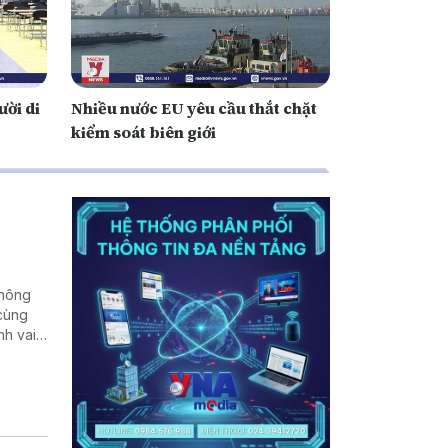
ười di
Nhiều nước EU yêu cầu thắt chặt
kiểm soát biên giới
không
 cùng
nh vai