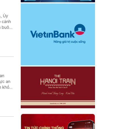
8, Ủy
ẻ cảnh
m buôn
hiếu
kan
vực an
n khổ