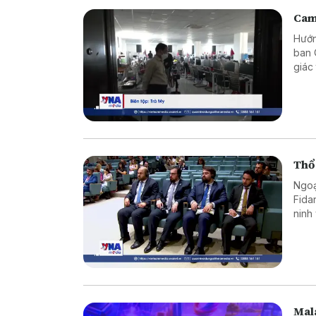
Cam
Hướn
ban 
giác
ngườ
niên.
Thổ 
Ngoạ
Fida
ninh
chuy
Mala