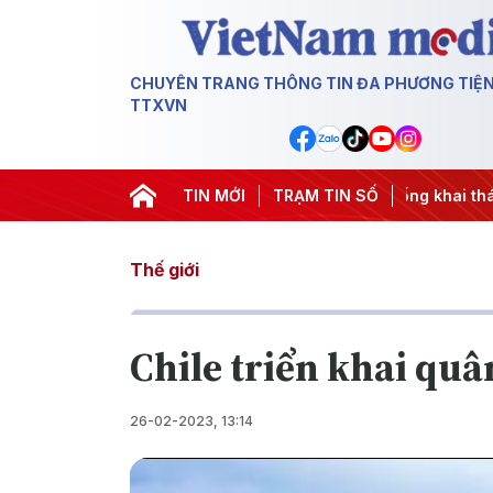
CHUYÊN TRANG THÔNG TIN ĐA PHƯƠNG TIỆ
TTXVN
#Chiến dịch 500 ngày đêm
TIN MỚI
#Chống khai thác IUU
TRẠM TIN SỐ
#Căng
Thế giới
Chile triển khai quâ
26-02-2023, 13:14