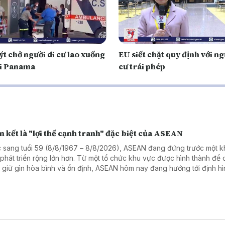
t chở người di cư lao xuống
EU siết chặt quy định với ng
ại Panama
cư trái phép
 kết là "lợi thế cạnh tranh" đặc biệt của ASEAN
 sang tuổi 59 (8/8/1967 – 8/8/2026), ASEAN đang đứng trước một 
 phát triển rộng lớn hơn. Từ một tổ chức khu vực được hình thành để
 giữ gìn hòa bình và ổn định, ASEAN hôm nay đang hướng tới định hì
của mình trong một cấu trúc khu vực biến chuyển nhanh chóng.