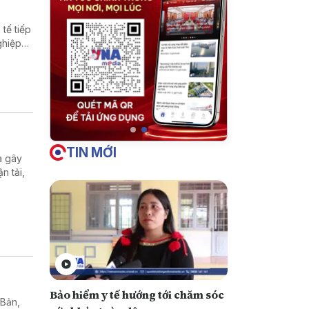
tế tiếp
ghiệp
ất thế
TIN MỚI
a gây
n tải,
Bảo hiểm y tế hướng tới chăm sóc
 Bản,