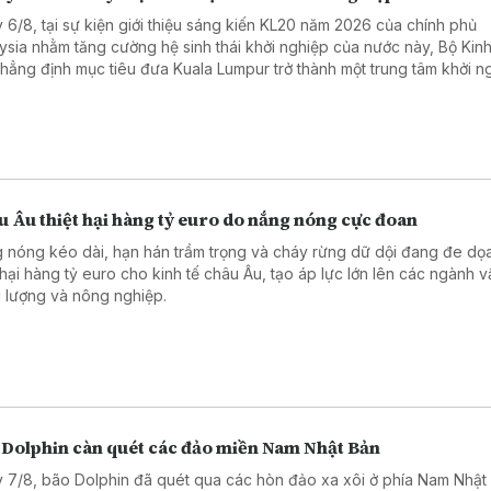
 6/8, tại sự kiện giới thiệu sáng kiến KL20 năm 2026 của chính phủ
ysia nhằm tăng cường hệ sinh thái khởi nghiệp của nước này, Bộ Kinh 
khẳng định mục tiêu đưa Kuala Lumpur trở thành một trung tâm khởi n
 đầu Đông Nam Á và nằm trong top 20 hệ sinh thái khởi nghiệp tốt nh
 vào năm 2030.
 Âu thiệt hại hàng tỷ euro do nắng nóng cực đoan
 nóng kéo dài, hạn hán trầm trọng và cháy rừng dữ dội đang đe dọ
t hại hàng tỷ euro cho kinh tế châu Âu, tạo áp lực lớn lên các ngành vậ
 lượng và nông nghiệp.
 Dolphin càn quét các đảo miền Nam Nhật Bản
 7/8, bão Dolphin đã quét qua các hòn đảo xa xôi ở phía Nam Nhật