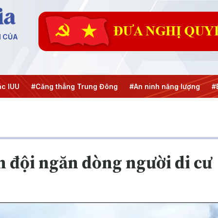
N CỦA
 thẳng Trung Đông
#An ninh năng lượng
#Bảo vệ nền tản
n đội ngăn dòng người di cư