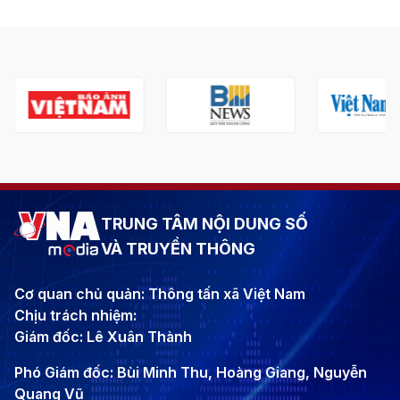
TRUNG TÂM NỘI DUNG SỐ
VÀ TRUYỀN THÔNG
Cơ quan chủ quản: Thông tấn xã Việt Nam
Chịu trách nhiệm:
Giám đốc: Lê Xuân Thành
Phó Giám đốc: Bùi Minh Thu, Hoàng Giang, Nguyễn
Quang Vũ