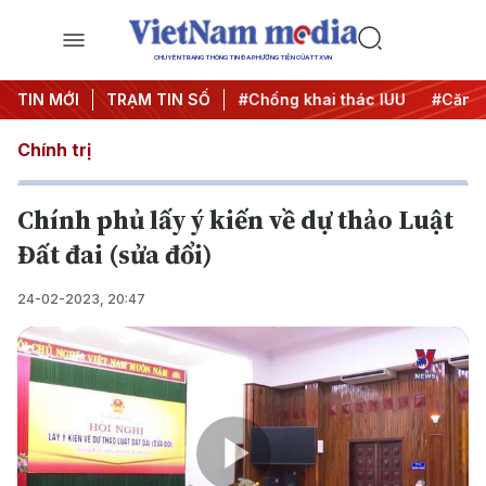
CHUYÊN TRANG THÔNG TIN ĐA PHƯƠNG TIỆN CỦA TTXVN
#Chiến dịch 500 ngày đêm
TIN MỚI
TRẠM TIN SỐ
#Chống khai thác IUU
#Căng 
Chính trị
Chính phủ lấy ý kiến về dự thảo Luật
Đất đai (sửa đổi)
24-02-2023, 20:47