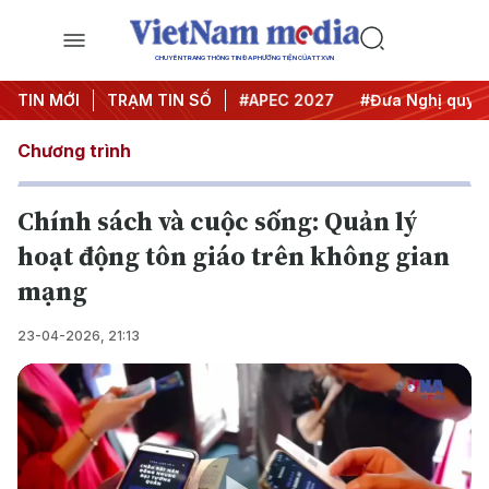
CHUYÊN TRANG THÔNG TIN ĐA PHƯƠNG TIỆN CỦA TTXVN
TIN MỚI
#Hội nghị Trung ương 3
TRẠM TIN SỐ
#APEC 2027
#Đưa Nghị quyết 
Chương trình
Chính sách và cuộc sống: Quản lý
hoạt động tôn giáo trên không gian
mạng
23-04-2026, 21:13